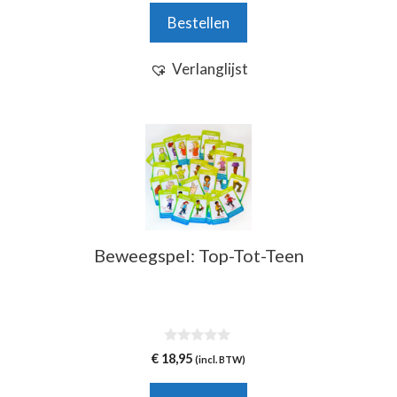
n
Bestellen
5
Verlanglijst
Beweegspel: Top-Tot-Teen
0
€
18,95
(incl. BTW)
v
a
n