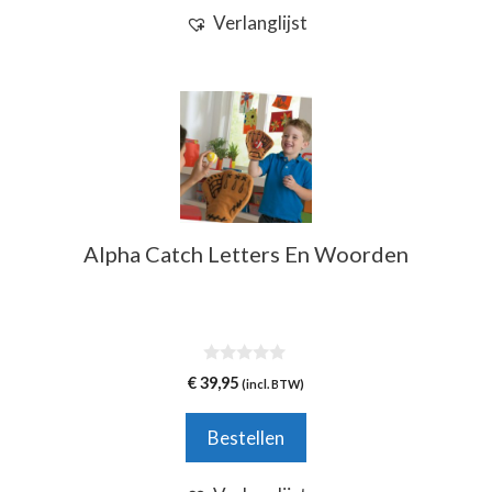
Verlanglijst
Alpha Catch Letters En Woorden
0
€
39,95
(incl. BTW)
v
a
n
Bestellen
5