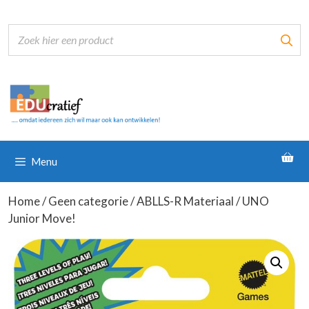
Ga
naar
de
inhoud
Menu
Home
/
Geen categorie
/
ABLLS-R Materiaal
/ UNO
Junior Move!