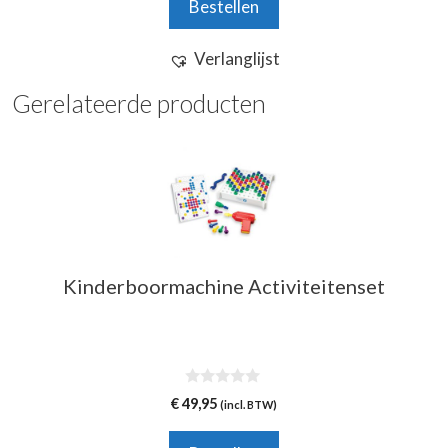
Bestellen
5
Verlanglijst
Gerelateerde producten
Kinderboormachine Activiteitenset
0
€
49,95
(incl. BTW)
v
a
n