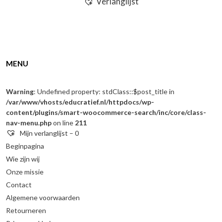
Verlanglijst
MENU
Warning
: Undefined property: stdClass::$post_title in
/var/www/vhosts/educratief.nl/httpdocs/wp-
content/plugins/smart-woocommerce-search/inc/core/class-
nav-menu.php
on line
211
Mijn verlanglijst –
0
Beginpagina
Wie zijn wij
Onze missie
Contact
Algemene voorwaarden
Retourneren