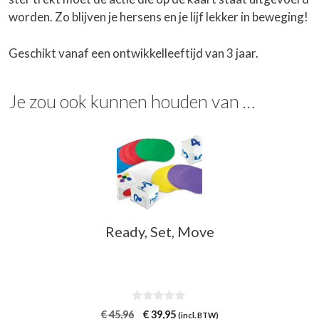
worden. Zo blijven je hersens en je lijf lekker in beweging!
Geschikt vanaf een ontwikkelleeftijd van 3 jaar.
Je zou ook kunnen houden van …
Ready, Set, Move
0
Oorspronkelijke
Huidige
€
45,96
€
39,95
(incl. BTW)