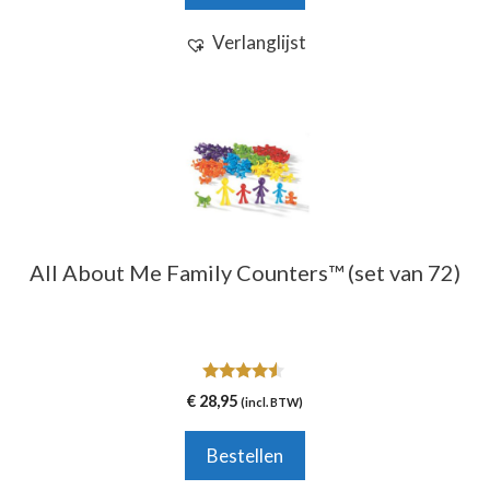
Verlanglijst
All About Me Family Counters™ (set van 72)
4.33
€
28,95
(incl. BTW)
van 5
Bestellen