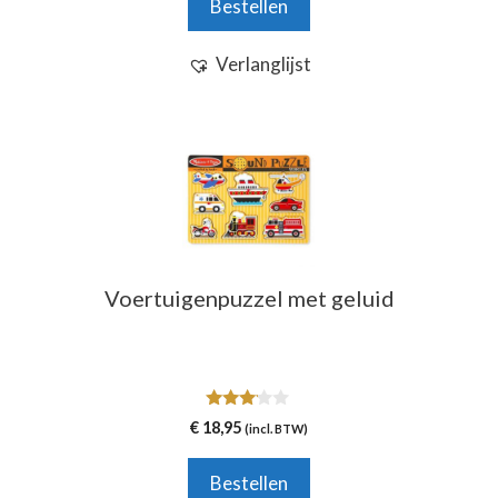
Bestellen
5
Verlanglijst
Voertuigenpuzzel met geluid
3.00
€
18,95
(incl. BTW)
van 5
Bestellen