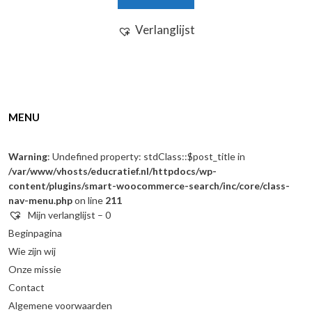
Verlanglijst
MENU
Warning
: Undefined property: stdClass::$post_title in
/var/www/vhosts/educratief.nl/httpdocs/wp-
content/plugins/smart-woocommerce-search/inc/core/class-
nav-menu.php
on line
211
Mijn verlanglijst –
0
Beginpagina
Wie zijn wij
Onze missie
Contact
Algemene voorwaarden