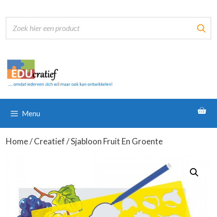
Ga
naar
de
inhoud
Menu
Home
/
Creatief
/ Sjabloon Fruit En Groente