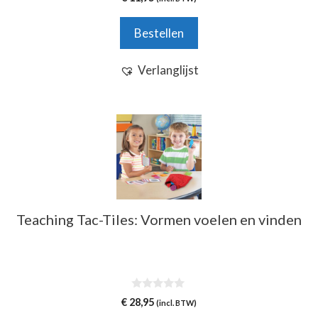
v
a
n
Bestellen
5
Verlanglijst
Teaching Tac-Tiles: Vormen voelen en vinden
0
€
28,95
(incl. BTW)
v
a