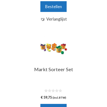
n
Bestellen
5
Verlanglijst
Markt Sorteer Set
0
€
59,75
(incl. BTW)
v
a
n