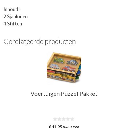
Inhoud:
2 Sjablonen
4 Stiften
Gerelateerde producten
Voertuigen Puzzel Pakket
0
€
11,95
(incl. BTW)