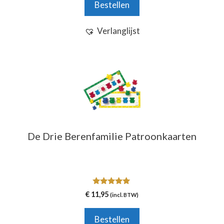
Bestellen
5
Verlanglijst
De Drie Berenfamilie Patroonkaarten
5.00
€
11,95
(incl. BTW)
van 5
Bestellen