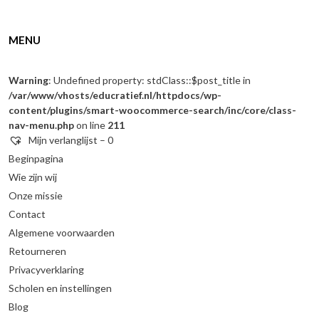
MENU
Warning
: Undefined property: stdClass::$post_title in
/var/www/vhosts/educratief.nl/httpdocs/wp-
content/plugins/smart-woocommerce-search/inc/core/class-
nav-menu.php
on line
211
Mijn verlanglijst –
0
Beginpagina
Wie zijn wij
Onze missie
Contact
Algemene voorwaarden
Retourneren
Privacyverklaring
Scholen en instellingen
Blog