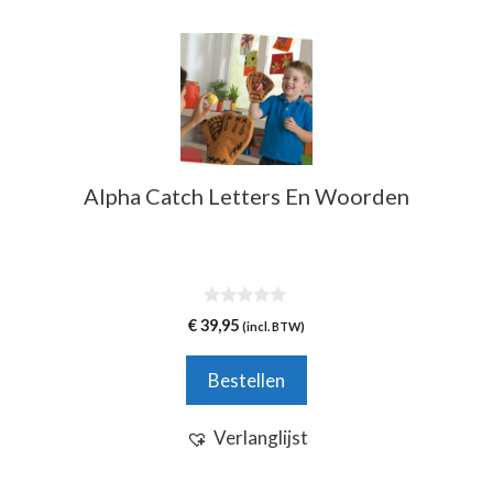
Alpha Catch Letters En Woorden
0
€
39,95
(incl. BTW)
v
a
n
Bestellen
5
Verlanglijst