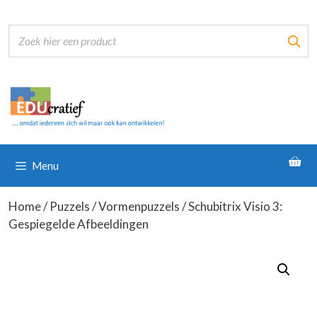
Ga
naar
de
inhoud
Menu
Home
/
Puzzels
/
Vormenpuzzels
/ Schubitrix Visio 3:
Gespiegelde Afbeeldingen