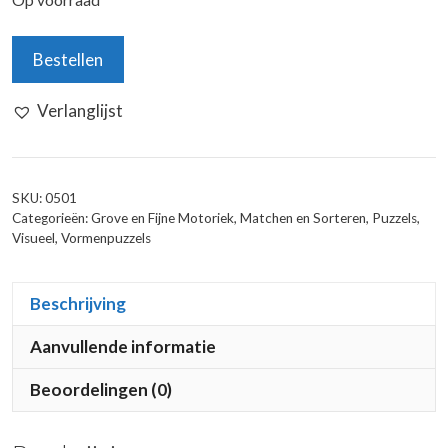
Op voorraad
Schubitrix
Bestellen
Visio
3:
Verlanglijst
Gespiegelde
Afbeeldingen
aantal
SKU:
0501
Categorieën:
Grove en Fijne Motoriek
,
Matchen en Sorteren
,
Puzzels
,
Visueel
,
Vormenpuzzels
Beschrijving
Aanvullende informatie
Beoordelingen (0)