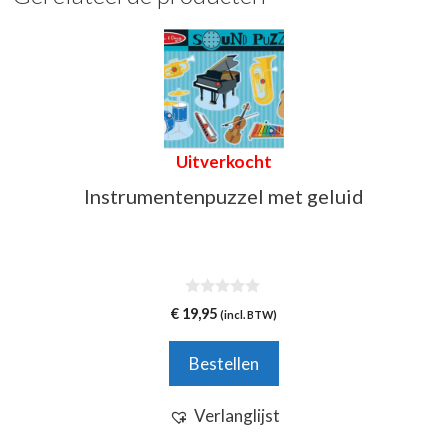
Uitverkocht
Instrumentenpuzzel met geluid
0
€
19,95
(incl. BTW)
v
a
n
Bestellen
5
Verlanglijst