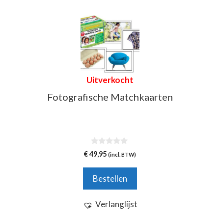
Uitverkocht
Fotografische Matchkaarten
0
€
49,95
(incl. BTW)
v
a
n
Bestellen
5
Verlanglijst