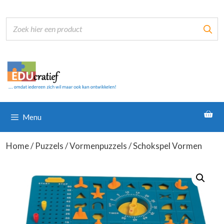
Ga
naar
de
inhoud
Menu
Home
/
Puzzels
/
Vormenpuzzels
/ Schokspel Vormen