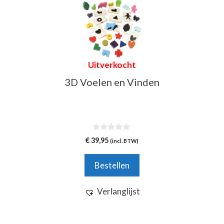
Uitverkocht
3D Voelen en Vinden
0
€
39,95
(incl. BTW)
v
a
n
Bestellen
5
Verlanglijst