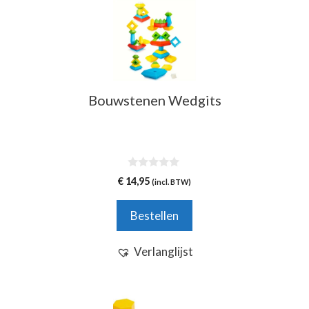
Bouwstenen Wedgits
0
€
14,95
(incl. BTW)
v
a
n
Bestellen
5
Verlanglijst