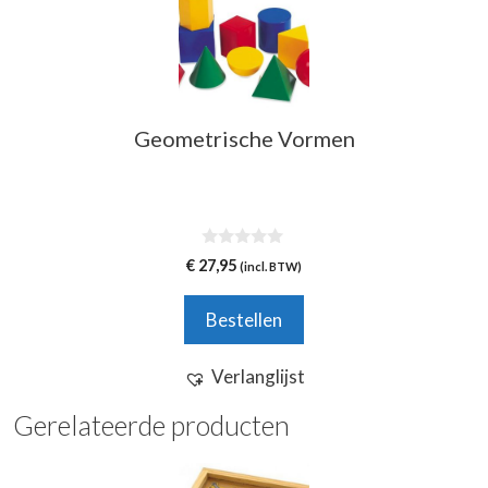
Geometrische Vormen
0
€
27,95
(incl. BTW)
v
a
n
Bestellen
5
Verlanglijst
Gerelateerde producten