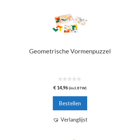
Geometrische Vormenpuzzel
0
€
14,96
(incl. BTW)
v
a
n
Bestellen
5
Verlanglijst