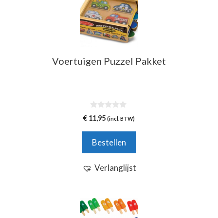
Voertuigen Puzzel Pakket
0
€
11,95
(incl. BTW)
v
a
n
Bestellen
5
Verlanglijst