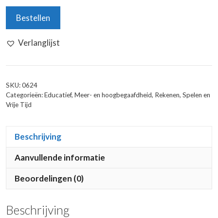
Rekenspel
Bestellen
Formula
Uitbreidingsset
Verlanglijst
-
Genius
Edition
aantal
SKU:
0624
Categorieën:
Educatief
,
Meer- en hoogbegaafdheid
,
Rekenen
,
Spelen en
Vrije Tijd
Beschrijving
Aanvullende informatie
Beoordelingen (0)
Beschrijving