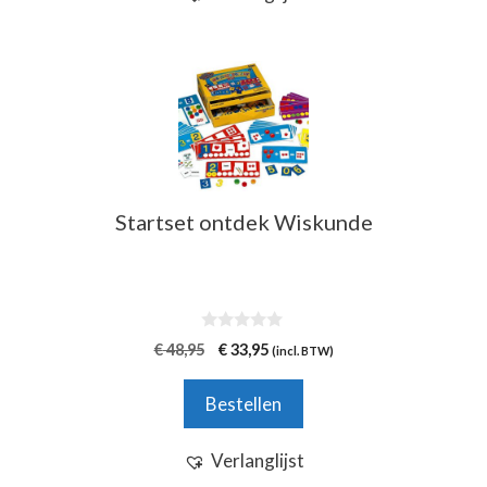
Startset ontdek Wiskunde
0
Oorspronkelijke
Huidige
€
48,95
€
33,95
(incl. BTW)
v
prijs
prijs
a
n
was:
is:
Bestellen
5
€ 48,95.
€ 33,95.
Verlanglijst