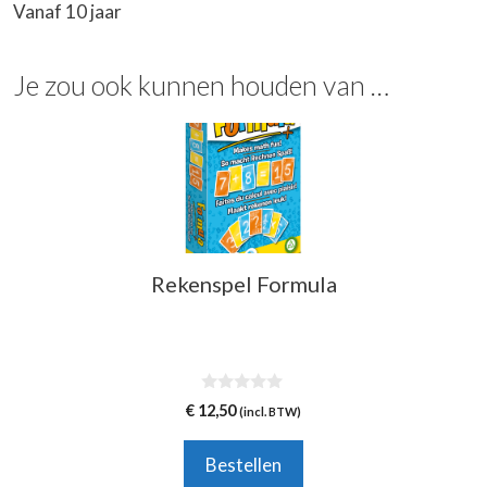
Vanaf 10 jaar
Je zou ook kunnen houden van …
Rekenspel Formula
0
€
12,50
(incl. BTW)
v
a
n
Bestellen
5