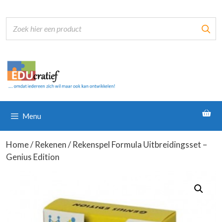
Ga
naar
de
inhoud
Menu
Home
/
Rekenen
/ Rekenspel Formula Uitbreidingsset –
Genius Edition