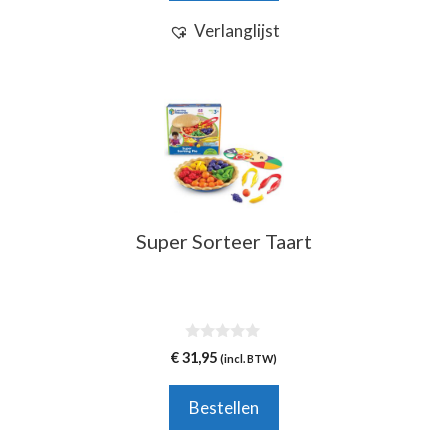
Verlanglijst
Super Sorteer Taart
0
€
31,95
(incl. BTW)
v
a
n
Bestellen
5