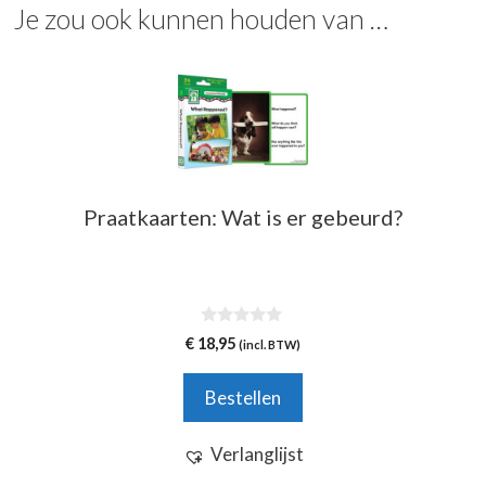
Je zou ook kunnen houden van …
Praatkaarten: Wat is er gebeurd?
0
€
18,95
(incl. BTW)
v
a
n
Bestellen
5
Verlanglijst