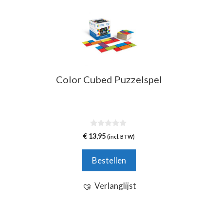
Color Cubed Puzzelspel
0
€
13,95
(incl. BTW)
v
a
n
Bestellen
5
Verlanglijst