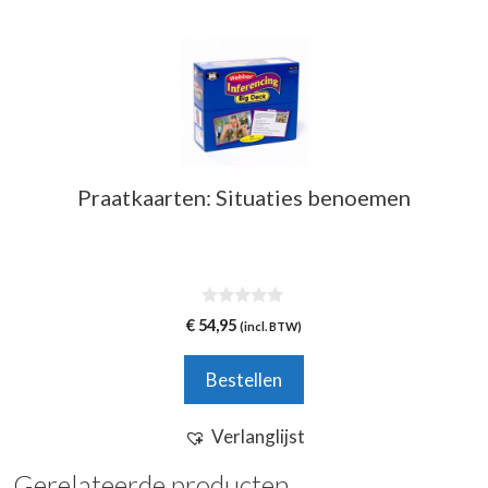
Praatkaarten: Situaties benoemen
0
€
54,95
(incl. BTW)
v
a
n
Bestellen
5
Verlanglijst
Gerelateerde producten