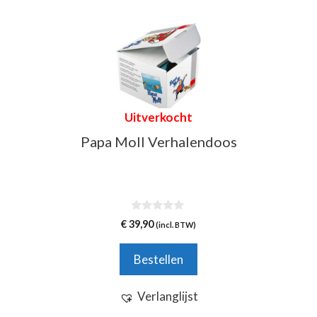
Uitverkocht
Papa Moll Verhalendoos
0
€
39,90
(incl. BTW)
v
a
n
Bestellen
5
Verlanglijst