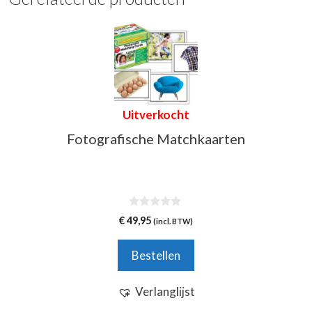
Uitverkocht
Fotografische Matchkaarten
0
€
49,95
(incl. BTW)
v
a
n
Bestellen
5
Verlanglijst