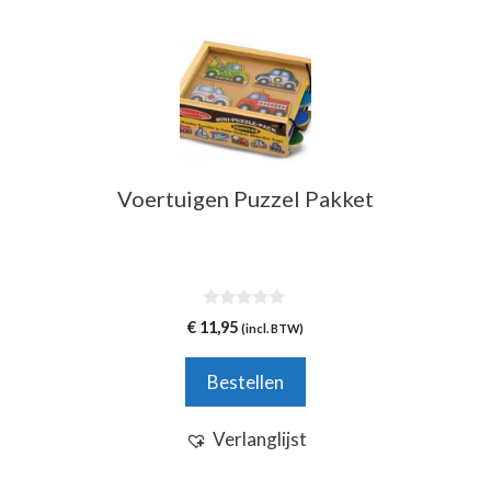
Voertuigen Puzzel Pakket
0
€
11,95
(incl. BTW)
v
a
n
Bestellen
5
Verlanglijst