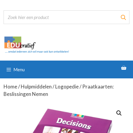
Ga
naar
de
inhoud
Menu
Home
/
Hulpmiddelen
/
Logopedie
/ Praatkaarten:
Beslissingen Nemen