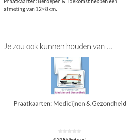
Praatkaarten: Beroepen & Toekomst hebben een
afmeting van 12×8 cm.
Je zou ook kunnen houden van …
Praatkaarten: Medicijnen & Gezondheid
0
€
24,95
(incl. BTW)