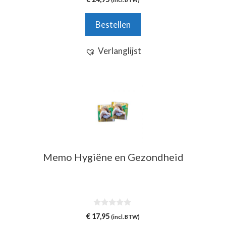
v
a
n
Bestellen
5
Verlanglijst
Memo Hygiëne en Gezondheid
0
€
17,95
(incl. BTW)
v