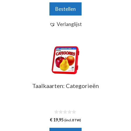
a
n
Bestellen
5
Verlanglijst
Taalkaarten: Categorieën
0
€
19,95
(incl. BTW)
v
a
n