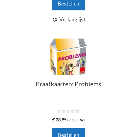
Bestellen
5
Verlanglijst
Praatkaarten: Problems
0
€
28,95
(incl. BTW)
v
a
n
Bestellen
5