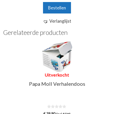
a
n
Bestellen
5
Verlanglijst
Gerelateerde producten
Uitverkocht
Papa Moll Verhalendoos
0
€
39,90
(incl. BTW)