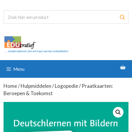
Ga
naar
de
inhoud
Menu
Home
/
Hulpmiddelen
/
Logopedie
/ Praatkaarten:
Beroepen & Toekomst