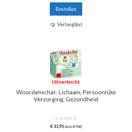
a
n
Bestellen
5
Verlanglijst
Uitverkocht
Woordenschat: Lichaam, Persoonlijke
Verzorging, Gezondheid
0
€
31,95
(incl. BTW)
v