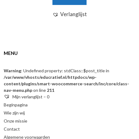
Verlanglijst
MENU
Warning
: Undefined property: stdClass::$post_title in
/var/www/vhosts/educratief.nl/httpdocs/wp-
content/plugins/smart-woocommerce-search/inc/core/class-
nav-menu.php
on line
211
Mijn verlanglijst –
0
Beginpagina
Wie zijn wij
Onze missie
Contact
Algemene voorwaarden