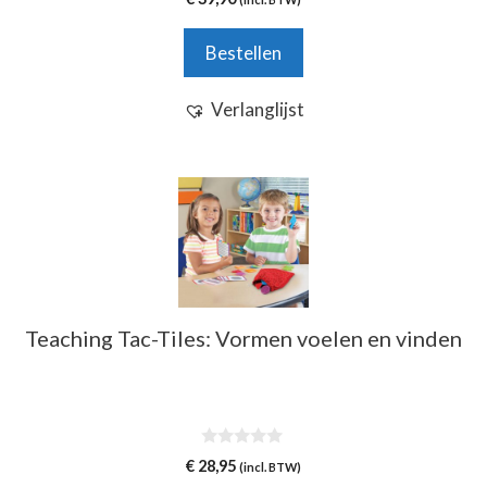
v
a
n
Bestellen
5
Verlanglijst
Teaching Tac-Tiles: Vormen voelen en vinden
0
€
28,95
(incl. BTW)
v