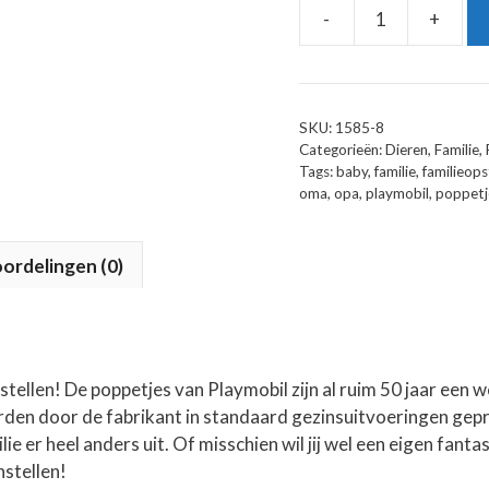
-
+
Playmobil
Families:
Huisdieren
aantal
SKU:
1585-8
Categorieën:
Dieren
,
Familie
,
Tags:
baby
,
familie
,
familieops
oma
,
opa
,
playmobil
,
poppetj
ordelingen (0)
nstellen! De poppetjes van Playmobil zijn al ruim 50 jaar een 
rden door de fabrikant in standaard gezinsuitvoeringen ge
ilie er heel anders uit. Of misschien wil jij wel een eigen fan
nstellen!