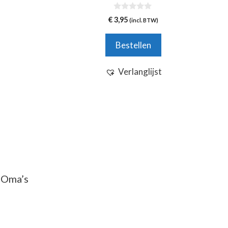
0
€
3,95
(incl. BTW)
v
a
n
Bestellen
5
Verlanglijst
 Oma’s