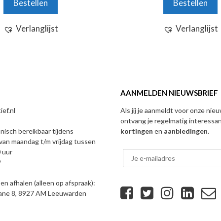
Bestellen
Bestellen
5
Verlanglijst
Verlanglijst
AANMELDEN NIEUWSBRIEF
ef.nl
Als jij je aanmeldt voor onze nie
ontvang je regelmatig interessa
onisch bereikbaar tijdens
kortingen
en
aanbiedingen
.
van maandag t/m vrijdag tussen
 uur
9
n afhalen (alleen op afspraak):
eane 8, 8927 AM Leeuwarden