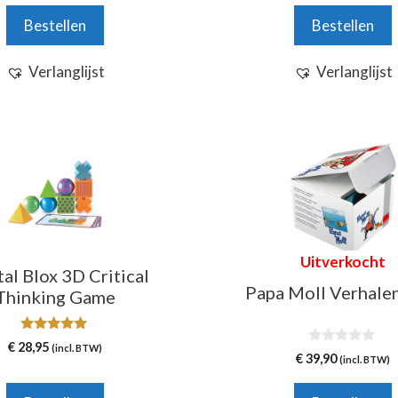
n
n
Bestellen
Bestellen
5
5
Verlanglijst
Verlanglijst
Uitverkocht
al Blox 3D Critical
Papa Moll Verhale
Thinking Game
5.00
€
28,95
(incl. BTW)
0
van 5
€
39,90
(incl. BTW)
v
a
n