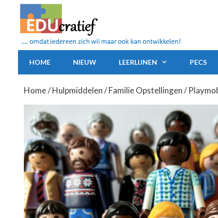
Ga
naar
de
inhoud
HOME
NIEUW
LEERLIJNEN
PECS
Home
/
Hulpmiddelen
/
Familie Opstellingen
/ Playmob