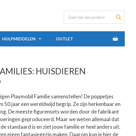
HULPMIDDELEN
OUTLET
AMILIES: HUISDIEREN
se:
)
e eigen Playmobil Familie samenstellen! De poppetjes
im 50 jaar een wereldwijd begrip. Ze zijn herkenbaar en
ing. De meeste figurensets worden door de fabrikant
voeringen geproduceerd. Maar we weten allemaal dat
 de standaard is en ziet jouw familie er heel anders uit.
l een eigen fantasiegezin maken. Daarom kun je hier de