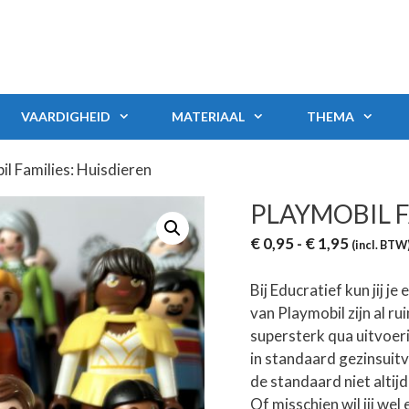
VAARDIGHEID
MATERIAAL
THEMA
il Families: Huisdieren
PLAYMOBIL F
Prijsklas
€
0,95
-
€
1,95
(incl. BTW
€ 0,95
tot
Bij Educratief kun jij j
€ 1,95
van Playmobil zijn al ru
supersterk qua uitvoer
in standaard gezinsuit
de standaard niet altijd
Of misschien wil jij we