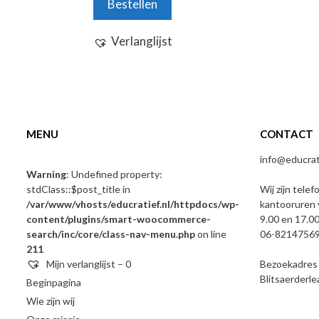
Bestellen
Verlanglijst
MENU
CONTACT
info@educrati
Warning
: Undefined property:
stdClass::$post_title in
Wij zijn telef
/var/www/vhosts/educratief.nl/httpdocs/wp-
kantooruren 
content/plugins/smart-woocommerce-
9.00 en 17.00
search/inc/core/class-nav-menu.php
on line
06-8214756
211
Mijn verlanglijst –
0
Bezoekadres e
Blitsaerderl
Beginpagina
Wie zijn wij