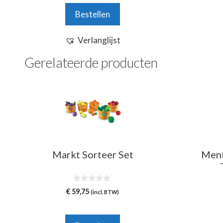
n
Bestellen
5
Verlanglijst
Gerelateerde producten
Markt Sorteer Set
Ment
0
€
59,75
(incl. BTW)
v
a
n
5