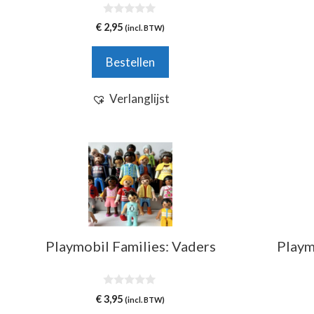
0
€
2,95
(incl. BTW)
v
a
n
Bestellen
5
Verlanglijst
Playmobil Families: Vaders
Playm
0
€
3,95
(incl. BTW)
v
a