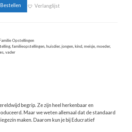
Bestellen
Verlanglijst
Familie Opstellingen
telling
,
familieopstellingen
,
huisdier
,
jongen
,
kind
,
meisje
,
moeder
,
es
,
vader
wereldwijd begrip. Ze zijn heel herkenbaar en
produceerd. Maar we weten allemaal dat de standaard
tasiegezin maken. Daarom kun je bij Educratief