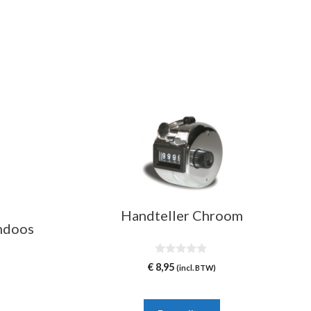
Handteller Chroom
ndoos
0
€
8,95
(incl. BTW)
v
a
n
5