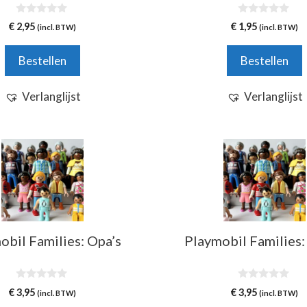
0
0
€
2,95
€
1,95
(incl. BTW)
(incl. BTW)
v
v
a
a
n
n
Bestellen
Bestellen
5
5
Verlanglijst
Verlanglijst
obil Families: Opa’s
Playmobil Families:
0
0
€
3,95
€
3,95
(incl. BTW)
(incl. BTW)
v
v
a
a