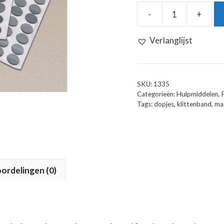
-
+
Magnetische
Nopjes
Verlanglijst
aantal
SKU:
1335
Categorieën:
Hulpmiddelen
,
Tags:
dopjes
,
klittenband
,
ma
ordelingen (0)