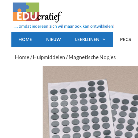
Ga
naar
de
inhoud
HOME
NIEUW
LEERLIJNEN
PECS
Home
/
Hulpmiddelen
/ Magnetische Nopjes