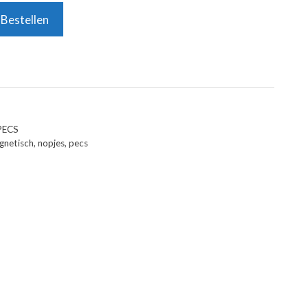
Bestellen
PECS
gnetisch
,
nopjes
,
pecs