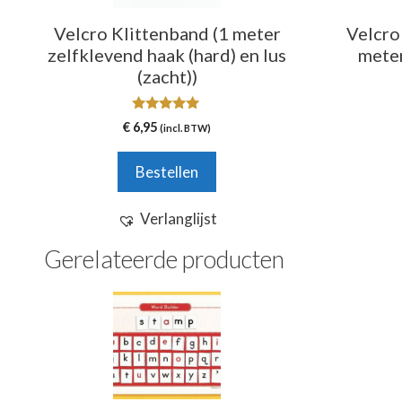
Velcro Klittenband (1 meter
Velcro
zelfklevend haak (hard) en lus
meter
(zacht))
5.00
€
6,95
(incl. BTW)
van 5
Bestellen
Verlanglijst
Gerelateerde producten