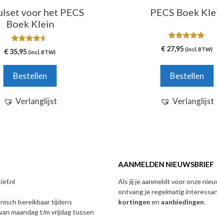
Deze
lset voor het PECS
PECS Boek Kle
optie
Boek Klein
kan
gekozen
4.80
€
27,95
4.33
(incl. BTW)
€
35,95
van 5
(incl. BTW)
worden
van 5
op
Bestellen
Bestellen
de
productpagina
Verlanglijst
Verlanglijst
AANMELDEN NIEUWSBRIEF
ef.nl
Als jij je aanmeldt voor onze nie
ontvang je regelmatig interessa
onisch bereikbaar tijdens
kortingen
en
aanbiedingen
.
van maandag t/m vrijdag tussen