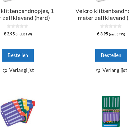
 klittenbandnopjes, 1
Velcro klittenbandno
 zelfklevend (hard)
meter zelfklevend (
0
0
€
3,95
€
3,95
(incl. BTW)
(incl. BTW)
v
v
a
a
n
n
5
5
Bestellen
Bestellen
Verlanglijst
Verlanglijst
Dit
product
heeft
meerdere
variaties.