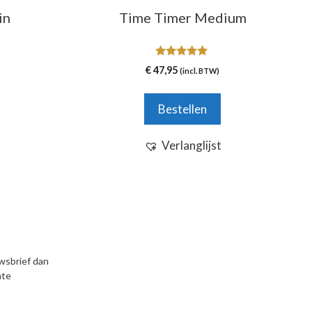
in
Time Timer Medium
5.00
€
47,95
(incl. BTW)
van 5
Bestellen
Verlanglijst
uwsbrief dan
nte