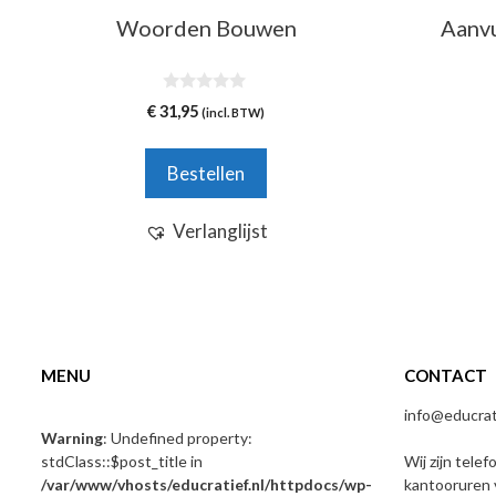
Woorden Bouwen
Aanvu
0
€
31,95
(incl. BTW)
v
a
n
5
Bestellen
Verlanglijst
MENU
CONTACT
info@educrati
Warning
: Undefined property:
stdClass::$post_title in
Wij zijn telef
/var/www/vhosts/educratief.nl/httpdocs/wp-
kantooruren 