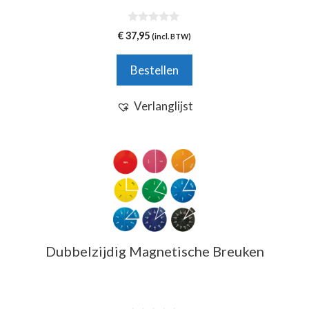
0
€
37,95
(incl. BTW)
v
a
n
Bestellen
5
Verlanglijst
Dubbelzijdig Magnetische Breuken