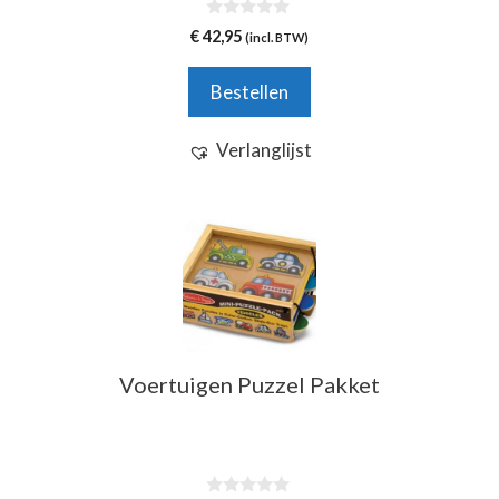
0
€
42,95
(incl. BTW)
v
a
n
Bestellen
5
Verlanglijst
Voertuigen Puzzel Pakket