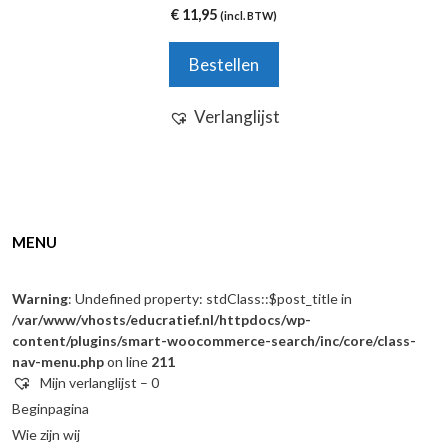
0
€
11,95
(incl. BTW)
v
a
n
Bestellen
5
Verlanglijst
MENU
Warning
: Undefined property: stdClass::$post_title in
/var/www/vhosts/educratief.nl/httpdocs/wp-
content/plugins/smart-woocommerce-search/inc/core/class-
nav-menu.php
on line
211
Mijn verlanglijst –
0
Beginpagina
Wie zijn wij