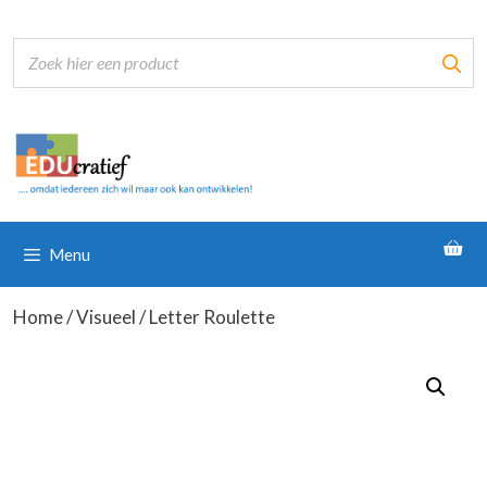
Ga
naar
de
inhoud
Menu
Home
/
Visueel
/ Letter Roulette