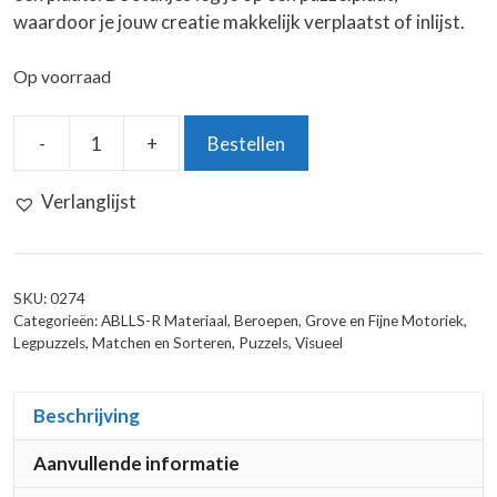
waardoor je jouw creatie makkelijk verplaatst of inlijst.
Op voorraad
-
+
Bestellen
Puzzel:
Politie
Verlanglijst
(43
stukjes)
aantal
SKU:
0274
Categorieën:
ABLLS-R Materiaal
,
Beroepen
,
Grove en Fijne Motoriek
,
Legpuzzels
,
Matchen en Sorteren
,
Puzzels
,
Visueel
Beschrijving
Aanvullende informatie