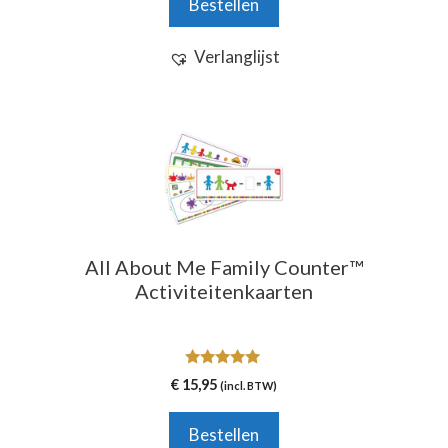
Bestellen
5
Verlanglijst
All About Me Family Counter™
Activiteitenkaarten
5.00
€
15,95
(incl. BTW)
van 5
Bestellen