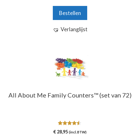
prijs
prijs
was:
is:
Bestellen
€ 34,95.
€ 29,95.
Verlanglijst
All About Me Family Counters™ (set van 72)
4.33
€
28,95
(incl. BTW)
van 5