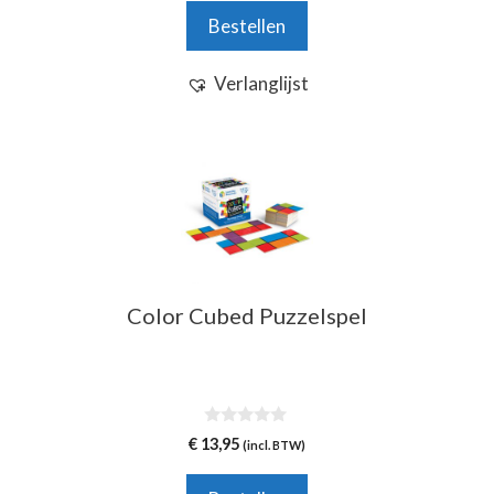
Bestellen
Verlanglijst
Color Cubed Puzzelspel
0
€
13,95
(incl. BTW)
v
a
n