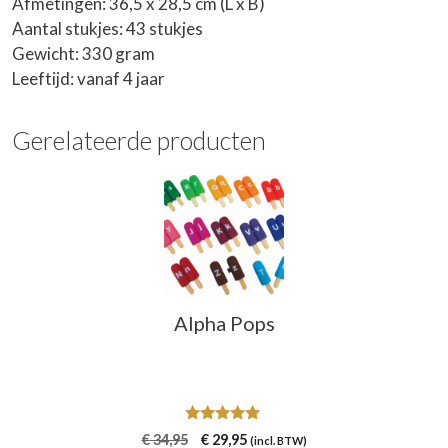
Afmetingen: 36,5 x 28,5 cm (L x B)
Aantal stukjes: 43 stukjes
Gewicht: 330 gram
Leeftijd: vanaf 4 jaar
Gerelateerde producten
Alpha Pops
5.00
Oorspronkelijke
Huidige
€
34,95
€
29,95
(incl. BTW)
van 5