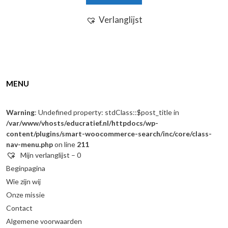
Verlanglijst
MENU
Warning
: Undefined property: stdClass::$post_title in
/var/www/vhosts/educratief.nl/httpdocs/wp-
content/plugins/smart-woocommerce-search/inc/core/class-
nav-menu.php
on line
211
Mijn verlanglijst –
0
Beginpagina
Wie zijn wij
Onze missie
Contact
Algemene voorwaarden