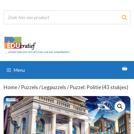
Ga
naar
de
inhoud
Menu
Home
/
Puzzels
/
Legpuzzels
/ Puzzel: Politie (43 stukjes)