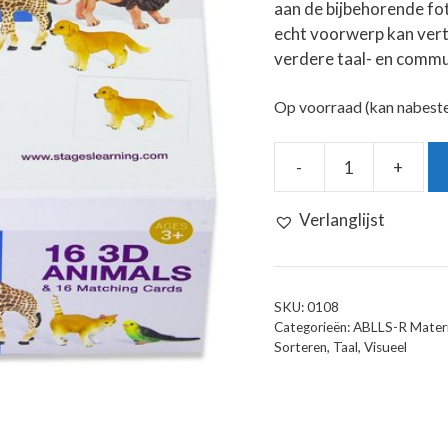
aan de bijbehorende fot
echt voorwerp kan vert
verdere taal- en commu
Op voorraad (kan nabest
-
+
Language
Builder:
Verlanglijst
3D-
2D
matchen
dieren
SKU:
0108
aantal
Categorieën:
ABLLS-R Materi
Sorteren
,
Taal
,
Visueel