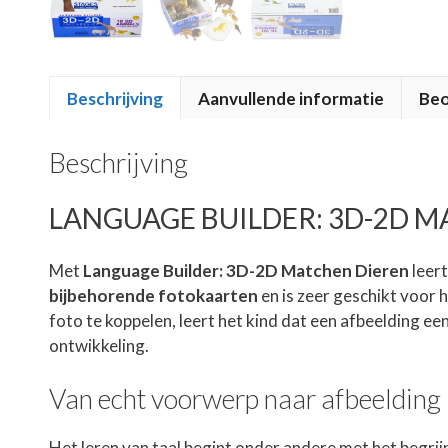
Beschrijving
Aanvullende informatie
Beo
Beschrijving
LANGUAGE BUILDER: 3D-2D M
Met
Language Builder: 3D-2D Matchen Dieren
leert
bijbehorende fotokaarten
en is zeer geschikt voor 
foto te koppelen, leert het kind dat een afbeelding 
ontwikkeling.
Van echt voorwerp naar afbeelding
Het leren van taal begint onder andere met het begr