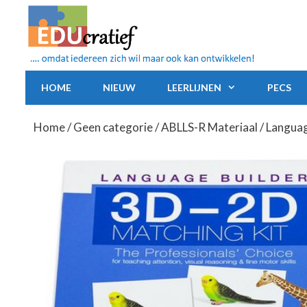
Ga
naar
de
inhoud
HOME
NIEUW
LEERLIJNEN
PECS
Home
/
Geen categorie
/
ABLLS-R Materiaal
/ Languag