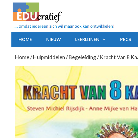
Ga
naar
de
inhoud
HOME
NIEUW
LEERLIJNEN
PECS
Home
/
Hulpmiddelen
/
Begeleiding
/ Kracht Van 8 Ka