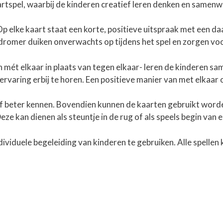
artspel, waarbij de kinderen creatief leren denken en samen
 Op elke kaart staat een korte, positieve uitspraak met een d
n dromer duiken onverwachts op tijdens het spel en zorgen vo
 mét elkaar in plaats van tegen elkaar- leren de kinderen s
rvaring erbij te horen. Een positieve manier van met elkaar 
hzelf beter kennen. Bovendien kunnen de kaarten gebruikt word
eze kan dienen als steuntje in de rug of als speels begin van
 individuele begeleiding van kinderen te gebruiken. Alle spel