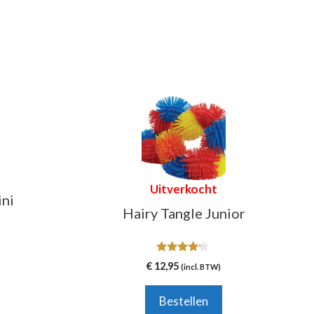
Uitverkocht
ini
Hairy Tangle Junior
4.00
€
12,95
(incl. BTW)
van 5
Bestellen