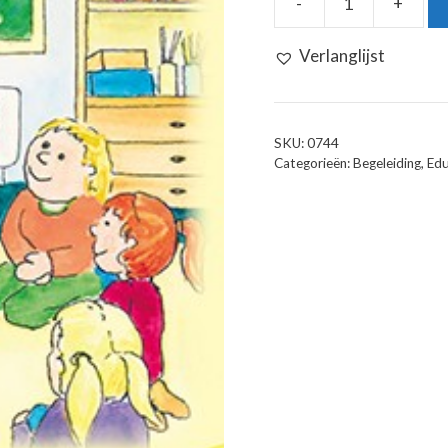
-
+
Kracht
Van
Verlanglijst
8
Kaartspel
aantal
SKU:
0744
Categorieën:
Begeleiding
,
Edu