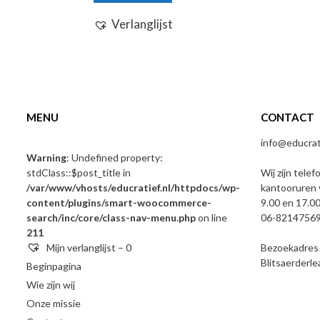
Verlanglijst
MENU
CONTACT
info@educrati
Warning
: Undefined property:
stdClass::$post_title in
Wij zijn telef
/var/www/vhosts/educratief.nl/httpdocs/wp-
kantooruren 
content/plugins/smart-woocommerce-
9.00 en 17.00
search/inc/core/class-nav-menu.php
on line
06-8214756
211
Mijn verlanglijst –
0
Bezoekadres e
Blitsaerderl
Beginpagina
Wie zijn wij
Onze missie