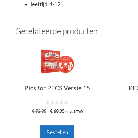
leeftijd: 4-12
Gerelateerde producten
Pics for PECS Versie 15
PEC
0
Oorspronkelijke
Huidige
€
72,95
€
68,95
(incl. BTW)
v
prijs
prijs
a
n
was:
is:
5
€ 72,95.
€ 68,95.
Bestellen