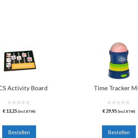
S Activity Board
Time Tracker M
0
0
€
13,25
€
29,95
(incl. BTW)
(incl. BTW)
v
v
a
a
n
n
5
5
Bestellen
Bestellen