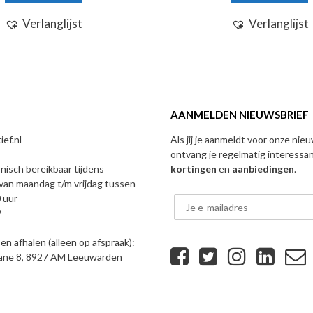
Verlanglijst
Verlanglijst
AANMELDEN NIEUWSBRIEF
ef.nl
Als jij je aanmeldt voor onze nie
ontvang je regelmatig interessa
onisch bereikbaar tijdens
kortingen
en
aanbiedingen
.
van maandag t/m vrijdag tussen
 uur
9
n afhalen (alleen op afspraak):
eane 8, 8927 AM Leeuwarden