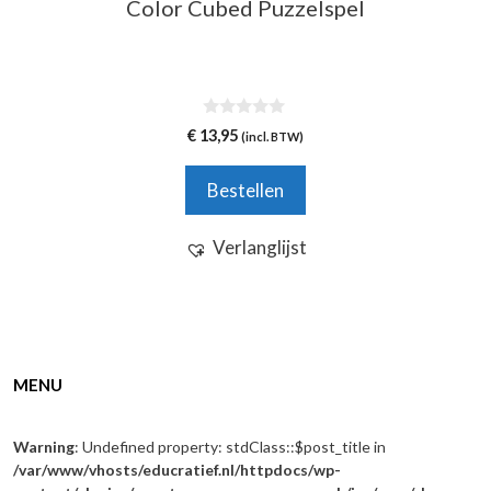
Color Cubed Puzzelspel
0
€
13,95
(incl. BTW)
v
a
n
Bestellen
5
Verlanglijst
MENU
Warning
: Undefined property: stdClass::$post_title in
/var/www/vhosts/educratief.nl/httpdocs/wp-