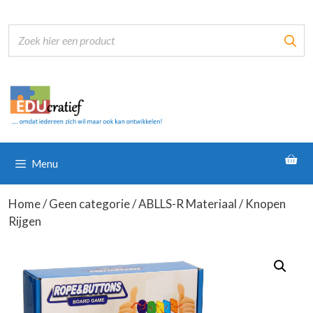
Ga
naar
de
inhoud
Menu
Home
/
Geen categorie
/
ABLLS-R Materiaal
/ Knopen
Rijgen