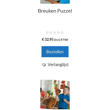
Breuken Puzzel
0
€
32,95
(incl. BTW)
v
a
n
Bestellen
5
Verlanglijst