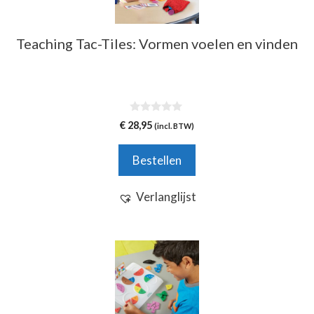
Teaching Tac-Tiles: Vormen voelen en vinden
0
€
28,95
(incl. BTW)
v
a
n
Bestellen
5
Verlanglijst