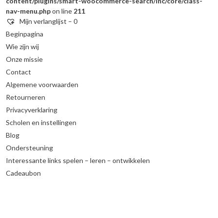
content/plugins/smart-woocommerce-search/inc/core/class-
nav-menu.php
on line
211
Mijn verlanglijst –
0
Beginpagina
Wie zijn wij
Onze missie
Contact
Algemene voorwaarden
Retourneren
Privacyverklaring
Scholen en instellingen
Blog
Ondersteuning
Interessante links spelen – leren – ontwikkelen
Cadeaubon