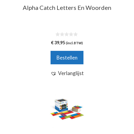
Alpha Catch Letters En Woorden
0
€
39,95
(incl. BTW)
v
a
n
Bestellen
5
Verlanglijst