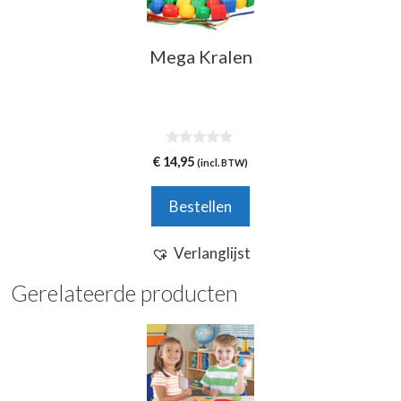
Mega Kralen
0
€
14,95
(incl. BTW)
v
a
n
Bestellen
5
Verlanglijst
Gerelateerde producten