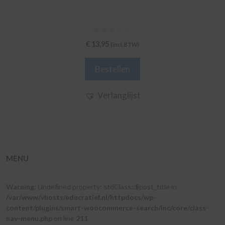
0
€
13,95
(incl. BTW)
v
a
n
Bestellen
5
Verlanglijst
MENU
Warning
: Undefined property: stdClass::$post_title in
/var/www/vhosts/educratief.nl/httpdocs/wp-
content/plugins/smart-woocommerce-search/inc/core/class-
nav-menu.php
on line
211