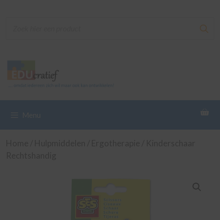
Ga
naar
de
inhoud
Menu
Home
/
Hulpmiddelen
/
Ergotherapie
/ Kinderschaar
Rechtshandig