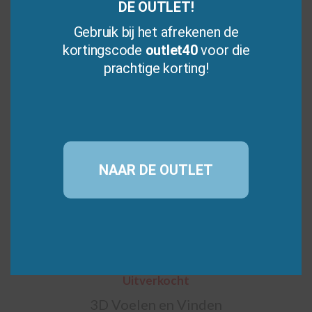
DE OUTLET!
Gebruik bij het afrekenen de
kortingscode
outlet40
voor die
prachtige korting!
3.00
€
18,95
(incl. BTW)
van 5
Bestellen
Verlanglijst
NAAR DE OUTLET
Uitverkocht
3D Voelen en Vinden