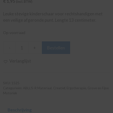
€
1,95
(incl. BTW)
Leuke stevige kinderschaar voor rechtshandigen met
een veilige afgeronde punt. Lengte 13 centimeter.
Op voorraad
-
+
Bestellen
Kinderschaar
Rechtshandig
Verlanglijst
aantal
SKU:
1525
Categorieën:
ABLLS-R Materiaal
,
Creatief
,
Ergotherapie
,
Grove en Fijne
Motoriek
Beschrijving