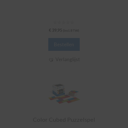
0
€
39,95
(incl. BTW)
v
a
n
Bestellen
5
Verlanglijst
Color Cubed Puzzelspel