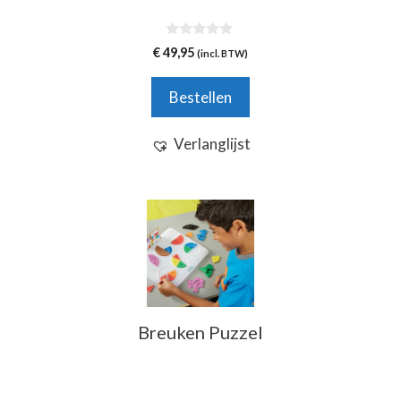
0
€
49,95
(incl. BTW)
v
a
n
Bestellen
5
Verlanglijst
Breuken Puzzel