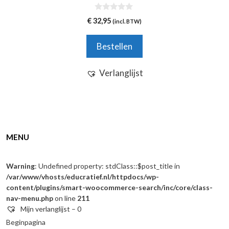
0
€
32,95
(incl. BTW)
v
a
n
Bestellen
5
Verlanglijst
MENU
Warning
: Undefined property: stdClass::$post_title in
/var/www/vhosts/educratief.nl/httpdocs/wp-
content/plugins/smart-woocommerce-search/inc/core/class-
nav-menu.php
on line
211
Mijn verlanglijst –
0
Beginpagina