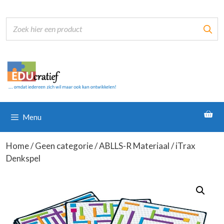
Ga
naar
de
inhoud
Menu
Home
/
Geen categorie
/
ABLLS-R Materiaal
/ iTrax
Denkspel