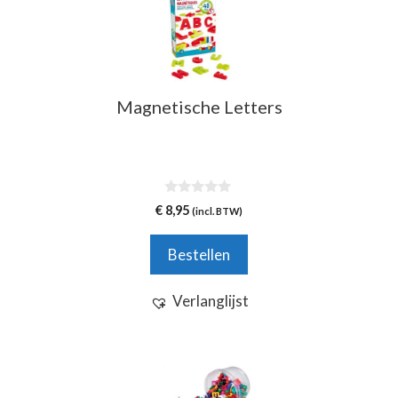
Magnetische Letters
0
€
8,95
(incl. BTW)
v
a
n
Bestellen
5
Verlanglijst