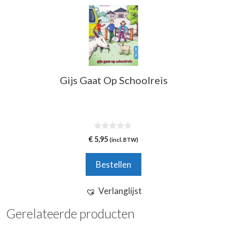
Gijs Gaat Op Schoolreis
0
€
5,95
(incl. BTW)
v
a
n
Bestellen
5
Verlanglijst
Gerelateerde producten