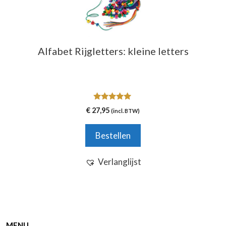
Alfabet Rijgletters: kleine letters
5.00
€
27,95
(incl. BTW)
van 5
Bestellen
Verlanglijst
MENU