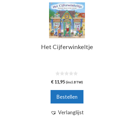
Het Cijferwinkeltje
0
€
11,95
(incl. BTW)
v
a
n
Bestellen
5
Verlanglijst