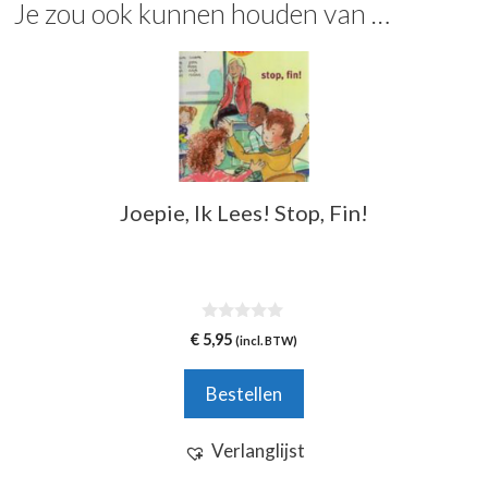
Je zou ook kunnen houden van …
Joepie, Ik Lees! Stop, Fin!
0
€
5,95
(incl. BTW)
v
a
n
Bestellen
5
Verlanglijst