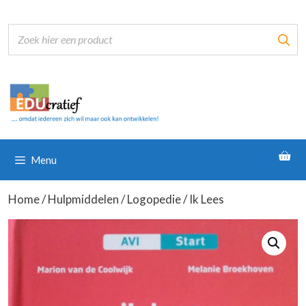
Ga
naar
de
inhoud
Menu
Home
/
Hulpmiddelen
/
Logopedie
/ Ik Lees