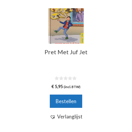
Pret Met Juf Jet
0
€
5,95
(incl. BTW)
v
a
n
Bestellen
5
Verlanglijst