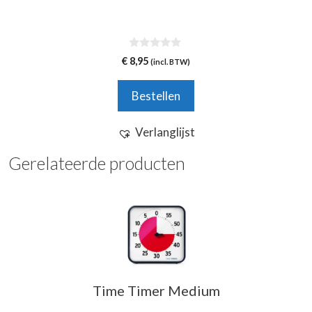
0
€
8,95
(incl. BTW)
v
a
n
Bestellen
5
Verlanglijst
Gerelateerde producten
Time Timer Medium