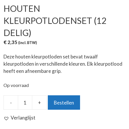
HOUTEN
KLEURPOTLODENSET (12
DELIG)
€
2,35
(incl. BTW)
Deze houten kleurpotloden set bevat twaalf
kleurpotloden in verschillende kleuren. Elk kleurpotlood
heeft een afneembare grip.
Op voorraad
-
+
Bestellen
Houten
Kleurpotlodenset
Verlanglijst
(12
delig)