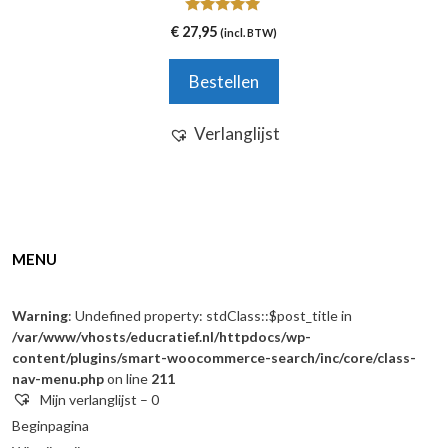
worden
4.80
op
€
27,95
(incl. BTW)
van 5
de
productpagina
Bestellen
Verlanglijst
MENU
Warning
: Undefined property: stdClass::$post_title in
/var/www/vhosts/educratief.nl/httpdocs/wp-
content/plugins/smart-woocommerce-search/inc/core/class-
nav-menu.php
on line
211
Mijn verlanglijst –
0
Beginpagina