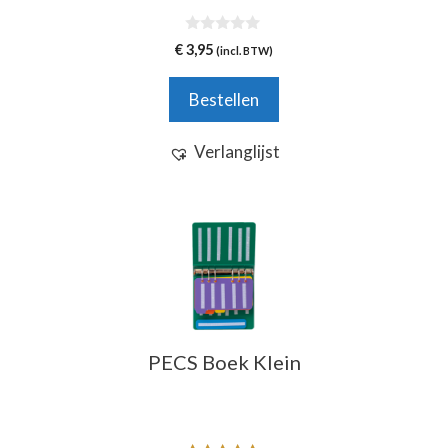
0
€
3,95
(incl. BTW)
v
a
n
Bestellen
5
Verlanglijst
Dit
product
heeft
meerdere
variaties.
Deze
PECS Boek Klein
optie
kan
gekozen