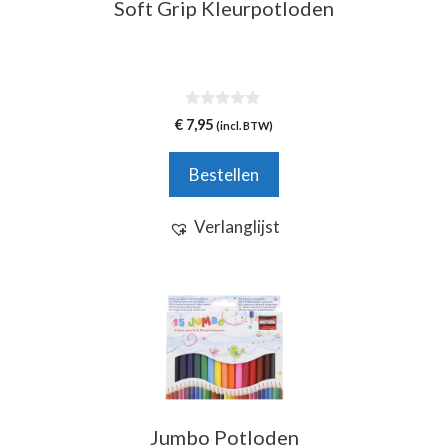
Soft Grip Kleurpotloden
0
€
7,95
(incl. BTW)
v
a
n
Bestellen
5
Verlanglijst
Jumbo Potloden