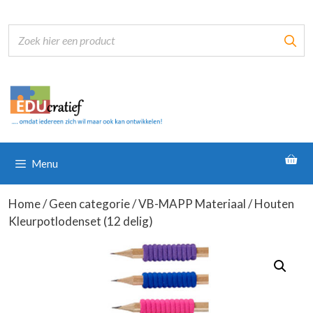
Ga
naar
de
inhoud
Menu
Home
/
Geen categorie
/
VB-MAPP Materiaal
/ Houten
Kleurpotlodenset (12 delig)