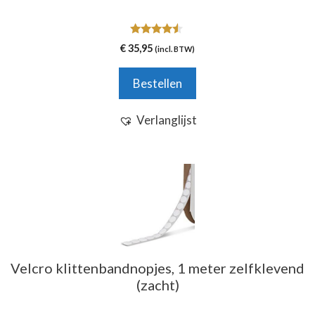
4.33
€
35,95
(incl. BTW)
van 5
Bestellen
Verlanglijst
Velcro klittenbandnopjes, 1 meter zelfklevend
(zacht)