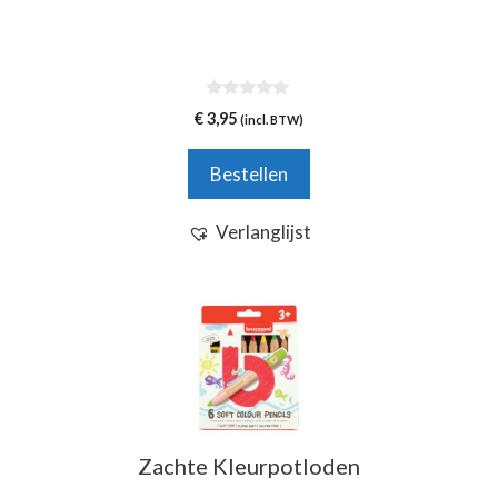
0
€
3,95
(incl. BTW)
v
a
n
Bestellen
5
Verlanglijst
Zachte Kleurpotloden