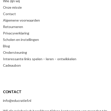
Wie zijn wij
Onze missie
Contact
Algemene voorwaarden
Retourneren
Privacyverklaring
Scholen en instellingen
Blog
Ondersteuning
Interessante links spelen – leren – ontwikkelen
Cadeaubon
CONTACT
info@educratief.nl
Wij zijn telefonisch bereikbaar tijdens kantooruren van maandag t/m