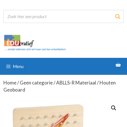
Ga
naar
de
inhoud
Menu
Home
/
Geen categorie
/
ABLLS-R Materiaal
/ Houten
Geoboard