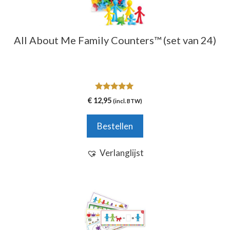
All About Me Family Counters™ (set van 24)
5.00
€
12,95
(incl. BTW)
van 5
Bestellen
Verlanglijst