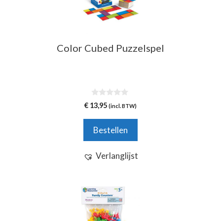
Color Cubed Puzzelspel
0
€
13,95
(incl. BTW)
v
a
n
Bestellen
5
Verlanglijst