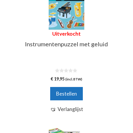
Uitverkocht
Instrumentenpuzzel met geluid
0
€
19,95
(incl. BTW)
v
a
n
Bestellen
5
Verlanglijst