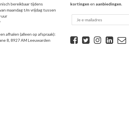
onisch bereikbaar tijdens
kortingen
en
aanbiedingen
.
van maandag t/m vrijdag tussen
 uur
9
n afhalen (alleen op afspraak):
eane 8, 8927 AM Leeuwarden