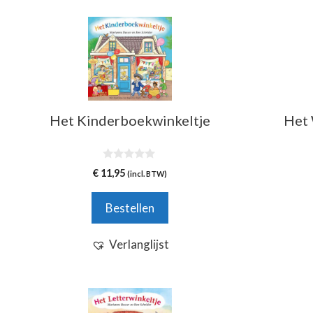
Het Kinderboekwinkeltje
Het 
0
€
11,95
(incl. BTW)
v
a
n
Bestellen
5
Verlanglijst