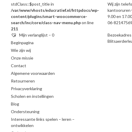
stdClass::$post_title in
Wij zijn telef
/var/www/vhosts/educratief.nl/httpdocs/wp-
kantooruren 
content/plugins/smart-woocommerce-
9.00 en 17.00
search/inc/core/class-nav-menu.php
on line
06-8214756
211
Mijn verlanglijst –
0
Bezoekadres e
Blitsaerderl
Beginpagina
Wie zijn wij
Onze missie
Contact
Algemene voorwaarden
Retourneren
Privacyverklaring
Scholen en instellingen
Blog
Ondersteuning
Interessante links spelen – leren –
ontwikkelen