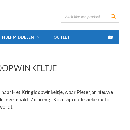
HULPMIDDELEN
OUTLET
OOPWINKELTJE
n naar Het Kringloopwinkeltje, waar Pieterjan nieuwe
lij mee maakt. Zo brengt Koen zijn oude ziekenauto,
 wordt.