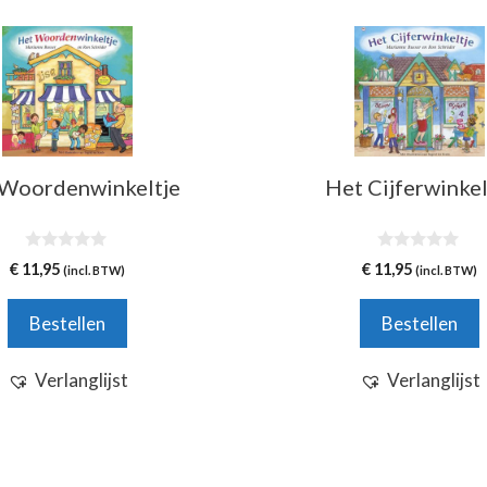
Woordenwinkeltje
Het Cijferwinkel
0
0
€
11,95
€
11,95
(incl. BTW)
(incl. BTW)
v
v
a
a
n
n
Bestellen
Bestellen
5
5
Verlanglijst
Verlanglijst