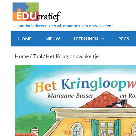
Ga
naar
de
inhoud
HOME
NIEUW
LEERLIJNEN
PECS
Home
/
Taal
/ Het Kringloopwinkeltje