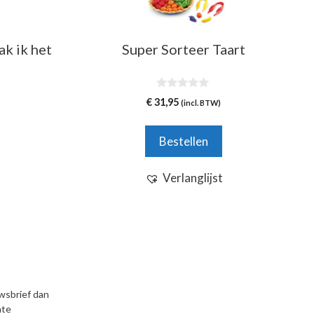
k ik het
Super Sorteer Taart
0
€
31,95
(incl. BTW)
v
a
n
5
Bestellen
Verlanglijst
uwsbrief dan
nte