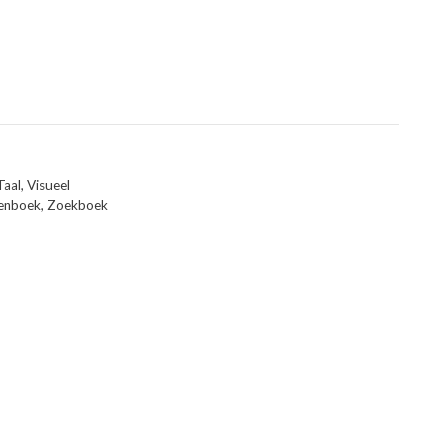
Taal
,
Visueel
enboek
,
Zoekboek