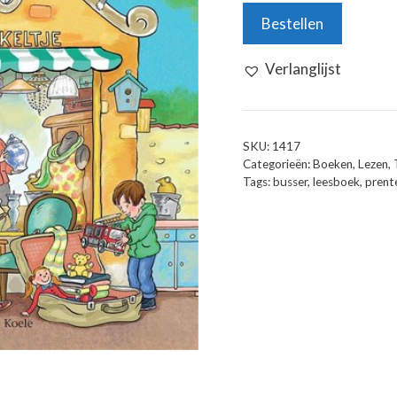
Het
Bestellen
Kringloopwinkeltje
aantal
Verlanglijst
SKU:
1417
Categorieën:
Boeken
,
Lezen
,
Tags:
busser
,
leesboek
,
prent