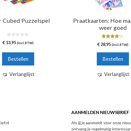
r Cubed Puzzelspel
Praatkaarten: Hoe maa
weer goed
0
€
13,95
4.00
(incl. BTW)
€
28,95
v
(incl. BTW)
van 5
a
n
5
Bestellen
Bestellen
Verlanglijst
Verlanglijst
AANMELDEN NIEUWSBRIEF
ef.nl
Als jij je aanmeldt voor onze nie
ontvang je regelmatig interessa