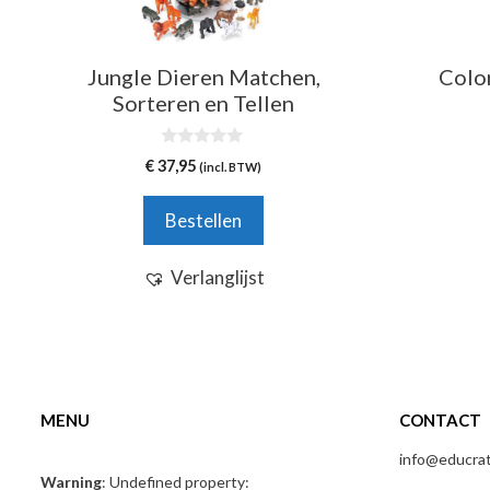
Jungle Dieren Matchen,
Colo
Sorteren en Tellen
0
€
37,95
(incl. BTW)
v
a
n
Bestellen
5
Verlanglijst
MENU
CONTACT
info@educrati
Warning
: Undefined property: