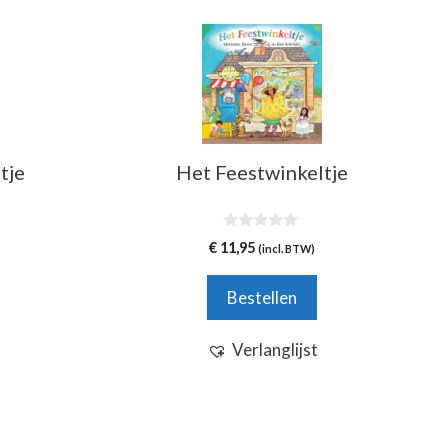
tje
Het Feestwinkeltje
0
€
11,95
(incl. BTW)
v
a
n
Bestellen
5
Verlanglijst