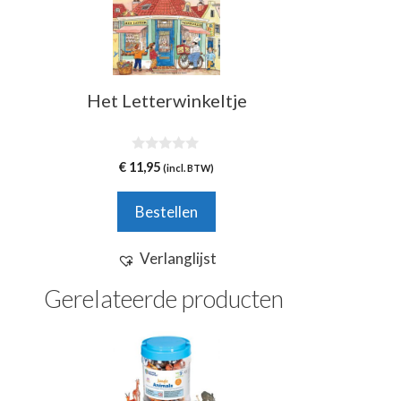
Het Letterwinkeltje
0
€
11,95
(incl. BTW)
v
a
n
Bestellen
5
Verlanglijst
Gerelateerde producten