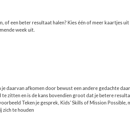
n, of een beter resultaat halen? Kies één of meer kaartjes ui
omende week uit.
kun je daarvan afkomen door bewust een andere gedachte daar
l te zitten en is de kans bovendien groot dat je betere resu
jvoorbeeld Teken je gesprek, Kids’ Skills of Mission Possible,
j zich te houden