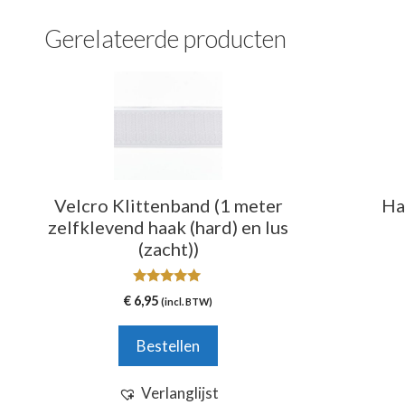
Gerelateerde producten
Velcro Klittenband (1 meter
Ha
zelfklevend haak (hard) en lus
(zacht))
5.00
€
6,95
(incl. BTW)
van 5
Bestellen
Verlanglijst