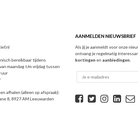
AANMELDEN NIEUWSBRIEF
ef.nl
Als jij je aanmeldt voor onze nie
ontvang je regelmatig interessa
onisch bereikbaar tijdens
kortingen
en
aanbiedingen
.
van maandag t/m vrijdag tussen
 uur
9
n afhalen (alleen op afspraak):
eane 8, 8927 AM Leeuwarden