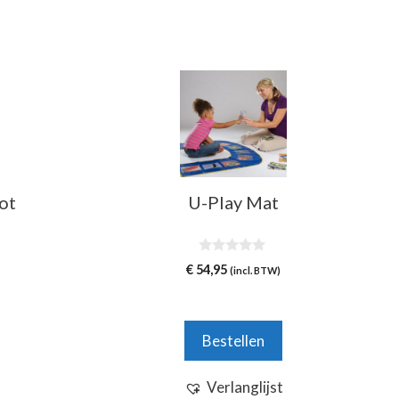
ot
U-Play Mat
0
€
54,95
(incl. BTW)
v
a
n
5
Bestellen
Verlanglijst