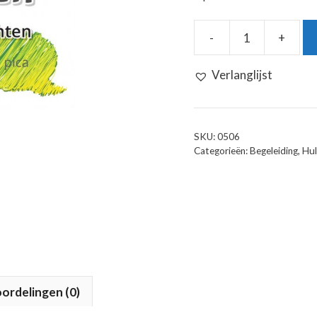
-
+
Helpende
Gedachten
Verlanglijst
aantal
SKU:
0506
Categorieën:
Begeleiding
,
Hul
ordelingen (0)