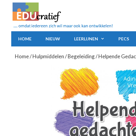
Ga
naar
de
inhoud
HOME
NIEUW
LEERLIJNEN
PECS
Home
/
Hulpmiddelen
/
Begeleiding
/ Helpende Gedac