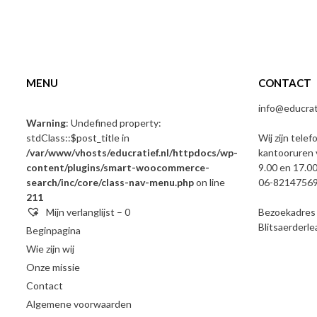
MENU
CONTACT
info@educrati
Warning
: Undefined property:
stdClass::$post_title in
Wij zijn telef
/var/www/vhosts/educratief.nl/httpdocs/wp-
kantooruren 
content/plugins/smart-woocommerce-
9.00 en 17.00
search/inc/core/class-nav-menu.php
on line
06-8214756
211
Mijn verlanglijst –
0
Bezoekadres e
Blitsaerderl
Beginpagina
Wie zijn wij
Onze missie
Contact
Algemene voorwaarden