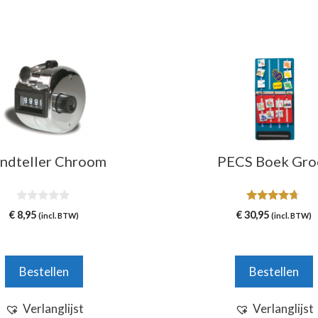
Dit
product
heeft
meerdere
variaties.
Deze
ndteller Chroom
PECS Boek Gro
optie
kan
gekozen
0
4.54
€
8,95
€
30,95
(incl. BTW)
(incl. BTW)
v
van 5
worden
a
n
op
5
de
Bestellen
Bestellen
productpagina
Verlanglijst
Verlanglijst