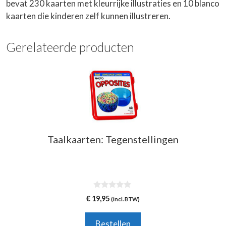
bevat 230 kaarten met kleurrijke illustraties en 10 blanco
kaarten die kinderen zelf kunnen illustreren.
Gerelateerde producten
Taalkaarten: Tegenstellingen
0
€
19,95
(incl. BTW)
v
a
n
Bestellen
5