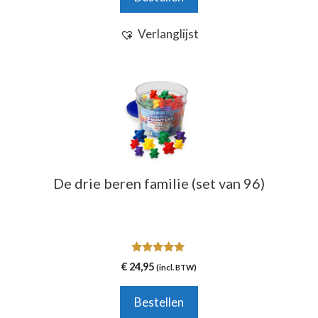
Verlanglijst
De drie beren familie (set van 96)
5.00
€
24,95
(incl. BTW)
van 5
Bestellen