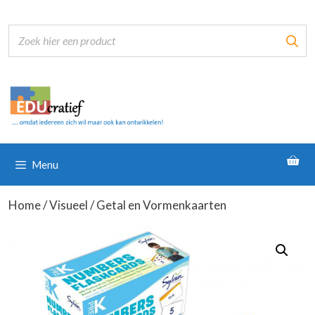
Ga
naar
de
inhoud
Menu
Home
/
Visueel
/ Getal en Vormenkaarten