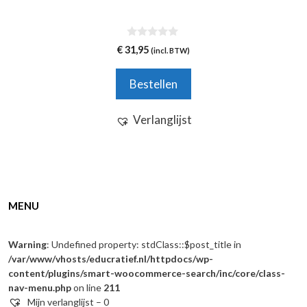
0
€
31,95
(incl. BTW)
v
a
n
Bestellen
5
Verlanglijst
MENU
Warning
: Undefined property: stdClass::$post_title in
/var/www/vhosts/educratief.nl/httpdocs/wp-
content/plugins/smart-woocommerce-search/inc/core/class-
nav-menu.php
on line
211
Mijn verlanglijst –
0