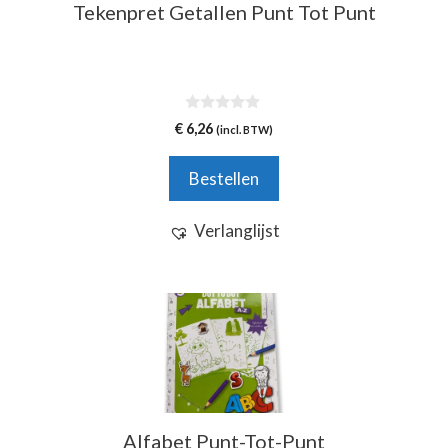
Tekenpret Getallen Punt Tot Punt
0
€
6,26
(incl. BTW)
v
a
n
Bestellen
5
Verlanglijst
Alfabet Punt-Tot-Punt