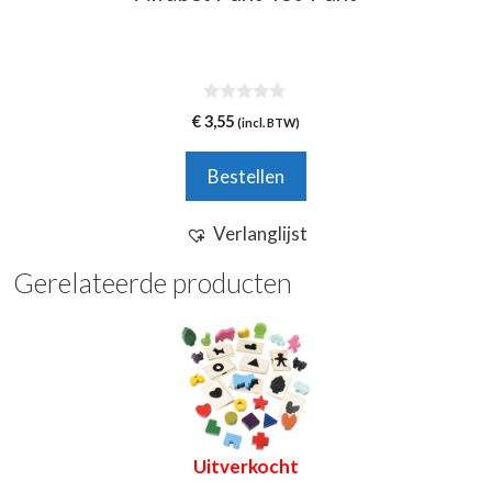
0
€
3,55
(incl. BTW)
v
a
n
Bestellen
5
Verlanglijst
Gerelateerde producten
Uitverkocht