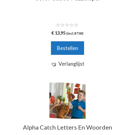
0
€
13,95
(incl. BTW)
v
a
n
Bestellen
5
Verlanglijst
Alpha Catch Letters En Woorden