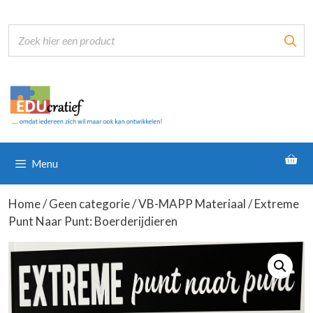
Ga
naar
de
inhoud
Menu
Home
/
Geen categorie
/
VB-MAPP Materiaal
/ Extreme
Punt Naar Punt: Boerderijdieren