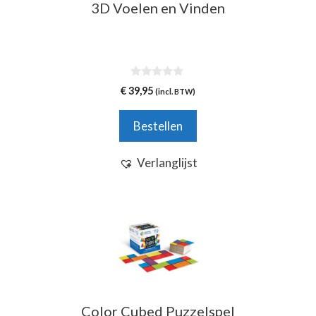
3D Voelen en Vinden
0
€
39,95
(incl. BTW)
v
a
n
Bestellen
5
Verlanglijst
Color Cubed Puzzelspel