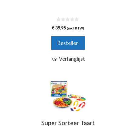
0
€
39,95
(incl. BTW)
v
a
n
Bestellen
5
Verlanglijst
Super Sorteer Taart