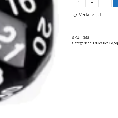
-
+
Dobbelsteen
1
Verlanglijst
tot
30
aantal
SKU:
1358
Categorieën:
Educatief
,
Logo