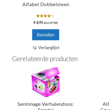
Alfabet Dobbelsteen
4.00
€
8,95
(incl. BTW)
van 5
Bestellen
Verlanglijst
Gerelateerde producten
Sentimage Verhalendoos:
All
Emotie
Coun