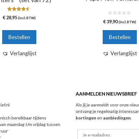
4.33
€
28,95
(incl. BTW)
0
van 5
€
39,90
(incl. BTW)
v
a
n
Bestellen
Bestellen
5
Verlanglijst
Verlanglijst
AANMELDEN NIEUWSBRIEF
ef.nl
Als jij je aanmeldt voor onze nie
ontvang je regelmatig interessa
onisch bereikbaar tijdens
kortingen
en
aanbiedingen
.
van maandag t/m vrijdag tussen
 uur
9