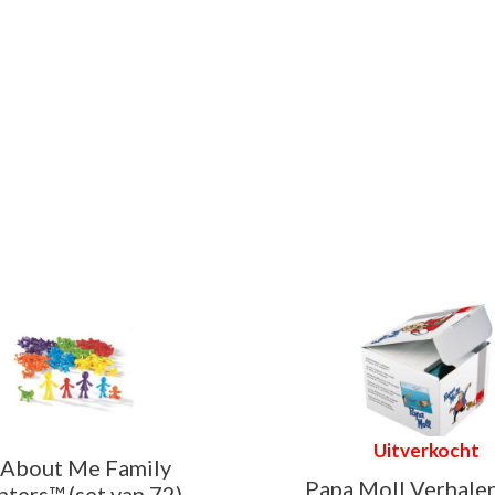
Uitverkocht
 About Me Family
Papa Moll Verhale
ters™ (set van 72)