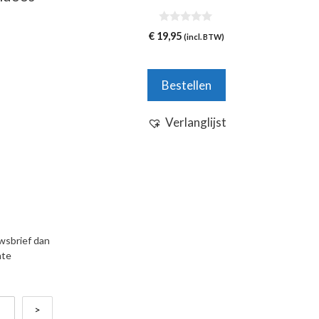
0
€
19,95
(incl. BTW)
v
a
n
5
Bestellen
Verlanglijst
uwsbrief dan
nte