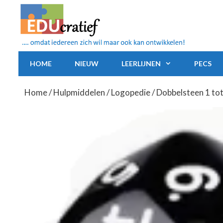
Ga
naar
de
inhoud
HOME
NIEUW
LEERLIJNEN
PECS
Home
/
Hulpmiddelen
/
Logopedie
/ Dobbelsteen 1 to