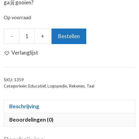
ga jij gooien?
Op voorraad
-
+
Bestellen
Dobbelsteen
1
Verlanglijst
tot
24
aantal
SKU:
1359
Categorieën:
Educatief
,
Logopedie
,
Rekenen
,
Taal
Beschrijving
Beoordelingen (0)