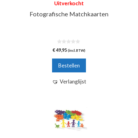
Uitverkocht
Fotografische Matchkaarten
0
€
49,95
(incl. BTW)
v
a
n
Bestellen
5
Verlanglijst