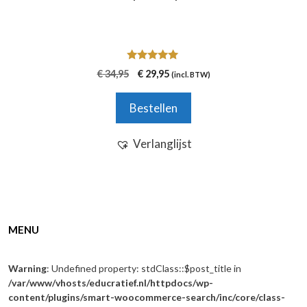
5.00
Oorspronkelijke
Huidige
€
34,95
€
29,95
(incl. BTW)
van 5
prijs
prijs
was:
is:
Bestellen
€ 34,95.
€ 29,95.
Verlanglijst
MENU
Warning
: Undefined property: stdClass::$post_title in
/var/www/vhosts/educratief.nl/httpdocs/wp-
content/plugins/smart-woocommerce-search/inc/core/class-