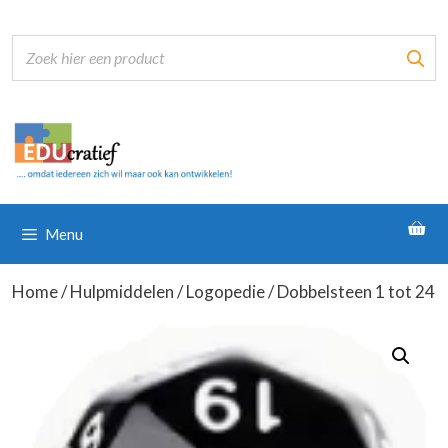
Ga
naar
de
inhoud
Menu
Home
/
Hulpmiddelen
/
Logopedie
/ Dobbelsteen 1 tot 24