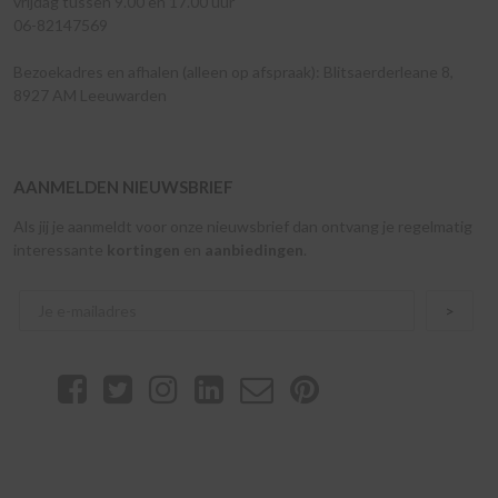
vrijdag tussen 9.00 en 17.00 uur
06-82147569
Bezoekadres en afhalen (alleen op afspraak): Blitsaerderleane 8,
8927 AM Leeuwarden
AANMELDEN NIEUWSBRIEF
Als jij je aanmeldt voor onze nieuwsbrief dan ontvang je regelmatig
interessante
kortingen
en
aanbiedingen
.