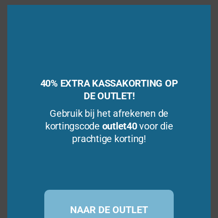
Clo
this
0
€
37,95
(incl. BTW)
v
mod
a
n
Bestellen
5
Verlanglijst
40% EXTRA KASSAKORTING OP
DE OUTLET!
Gebruik bij het afrekenen de
kortingscode
outlet40
voor die
prachtige korting!
Mental Blox 3D Critical Thinking Game
NAAR DE OUTLET