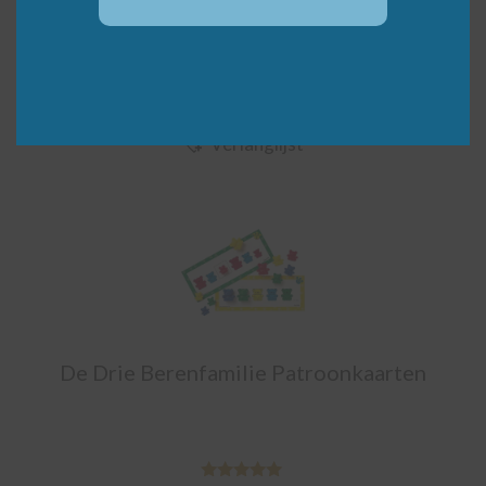
5.00
€
28,95
(incl. BTW)
van 5
Bestellen
Verlanglijst
De Drie Berenfamilie Patroonkaarten