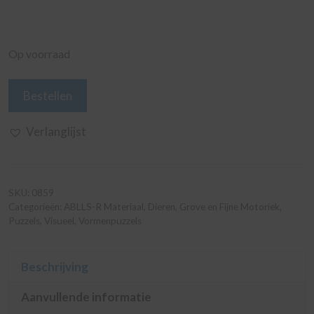
Op voorraad
Dierenpuzzel
Bestellen
Koe
aantal
Verlanglijst
SKU:
0859
Categorieën:
ABLLS-R Materiaal
,
Dieren
,
Grove en Fijne Motoriek
,
Puzzels
,
Visueel
,
Vormenpuzzels
Beschrijving
Aanvullende informatie