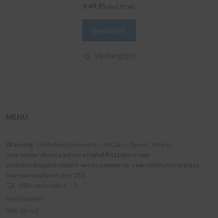
0
€
49,95
(incl. BTW)
v
a
n
Bestellen
5
Verlanglijst
MENU
Warning
: Undefined property: stdClass::$post_title in
/var/www/vhosts/educratief.nl/httpdocs/wp-
content/plugins/smart-woocommerce-search/inc/core/class-
nav-menu.php
on line
211
Mijn verlanglijst –
0
Beginpagina
Wie zijn wij