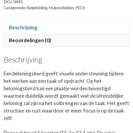
SKU:
0445
Categorieën:
Begeleiding
,
Hulpmiddelen
,
PECS
Beschrijving
Beoordelingen (0)
Beschrijving
Een beloningsbord geeft visuele ondersteuning tijdens
het werken aan een taak of opdracht. Op het
beloningsbord kan een plaatje worden bevestigd
waarmee duidelijk wordt gemaakt wat de uiteindelijke
beloning zal zijn na het volbrengen van de taak. Het geeft
structuur en rust waardoor er meer focus is op de taak
zelf.
Deze set bevat 5 kaarten (15,2 x 12,1 cm). De set is