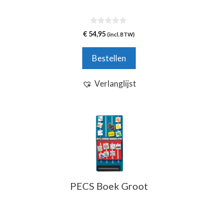
0
€
54,95
(incl. BTW)
v
a
n
Bestellen
5
Verlanglijst
Dit
product
heeft
meerdere
variaties.
Deze
PECS Boek Groot
optie
kan
gekozen