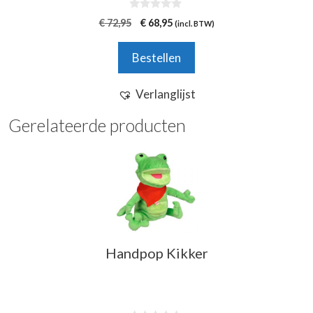
0
Oorspronkelijke
Huidige
€
72,95
€
68,95
(incl. BTW)
v
prijs
prijs
a
n
was:
is:
Bestellen
5
€ 72,95.
€ 68,95.
Verlanglijst
Gerelateerde producten
Handpop Kikker