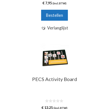
0
€
7,95
(incl. BTW)
v
a
n
Bestellen
5
Verlanglijst
PECS Activity Board
0
€
13,25
(incl. BTW)