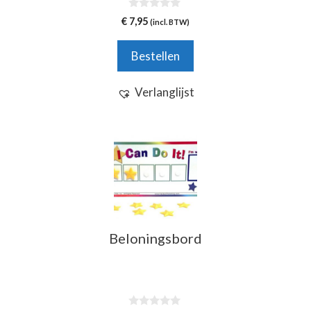
0
€
7,95
(incl. BTW)
v
a
n
Bestellen
5
Verlanglijst
Beloningsbord