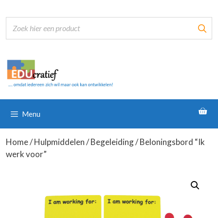
Ga
naar
de
inhoud
Menu
Home
/
Hulpmiddelen
/
Begeleiding
/ Beloningsbord “Ik
werk voor”