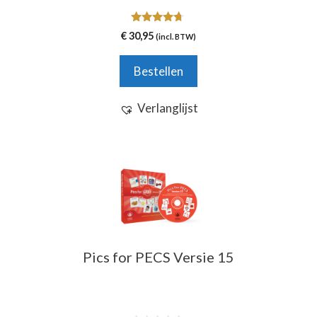
worden
4.54
op
€
30,95
(incl. BTW)
van 5
de
productpagina
Bestellen
Verlanglijst
Pics for PECS Versie 15