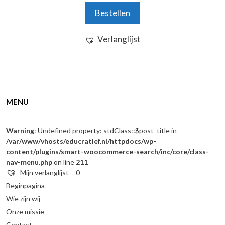
productpagina
Bestellen
Verlanglijst
MENU
Warning
: Undefined property: stdClass::$post_title in
/var/www/vhosts/educratief.nl/httpdocs/wp-
content/plugins/smart-woocommerce-search/inc/core/class-
nav-menu.php
on line
211
Mijn verlanglijst –
0
Beginpagina
Wie zijn wij
Onze missie
Contact