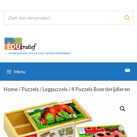
Ga
naar
de
inhoud
Menu
Home
/
Puzzels
/
Legpuzzels
/ 4 Puzzels Boerderijdieren