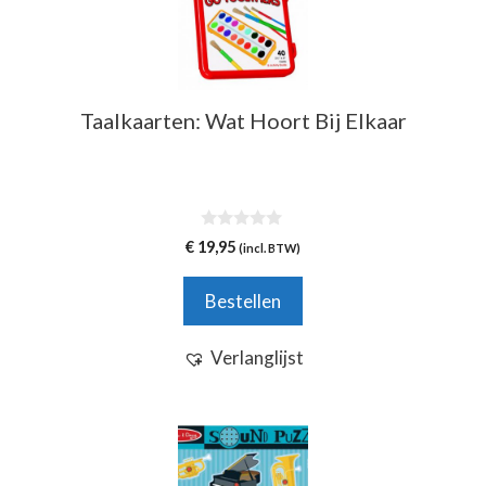
Taalkaarten: Wat Hoort Bij Elkaar
0
€
19,95
(incl. BTW)
v
a
n
Bestellen
5
Verlanglijst