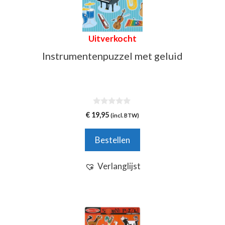
Uitverkocht
Instrumentenpuzzel met geluid
0
€
19,95
(incl. BTW)
v
a
n
Bestellen
5
Verlanglijst