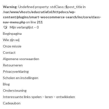
Warning
: Undefined property: stdClass::$post_title in
/var/www/vhosts/educratief.nl/httpdocs/wp-
content/plugins/smart-woocommerce-search/inc/core/class-
nav-menu.php
on line
211
Mijn verlanglijst –
0
Beginpagina
Wie zijn wij
Onze missie
Contact
Algemene voorwaarden
Retourneren
Privacyverklaring
Scholen en instellingen
Blog
Ondersteuning
Interessante links spelen – leren – ontwikkelen
Cadeaubon