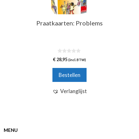
Praatkaarten: Problems
0
€
28,95
(incl. BTW)
v
a
n
Bestellen
5
Verlanglijst
MENU