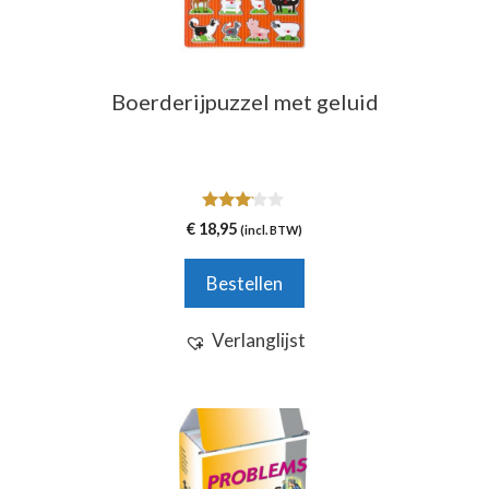
Boerderijpuzzel met geluid
3.00
€
18,95
(incl. BTW)
van 5
Bestellen
Verlanglijst