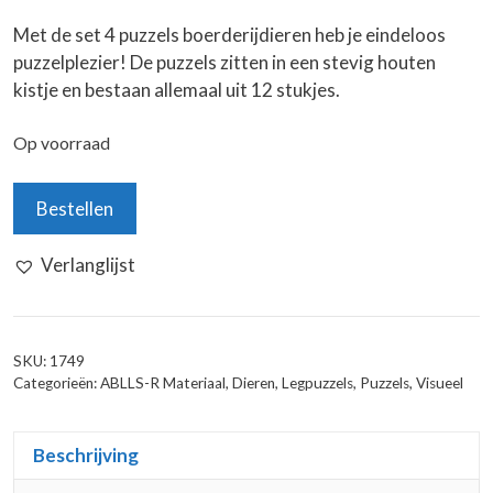
Met de set 4 puzzels boerderijdieren heb je eindeloos
puzzelplezier! De puzzels zitten in een stevig houten
kistje en bestaan allemaal uit 12 stukjes.
Op voorraad
4
Bestellen
Puzzels
Boerderijdieren
Verlanglijst
aantal
SKU:
1749
Categorieën:
ABLLS-R Materiaal
,
Dieren
,
Legpuzzels
,
Puzzels
,
Visueel
Beschrijving