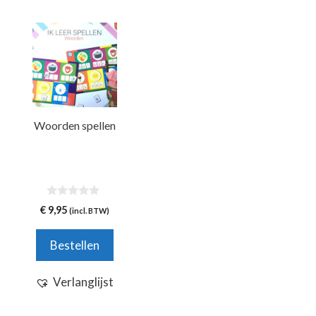
Woorden spellen
0
€
9,95
(incl. BTW)
v
a
n
Bestellen
5
Verlanglijst