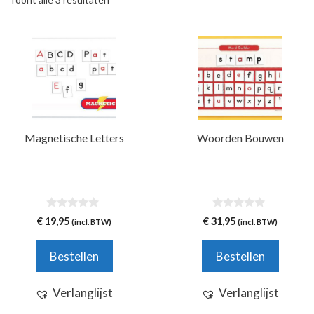
Magnetische Letters
Woorden Bouwen
0
0
€
19,95
€
31,95
(incl. BTW)
(incl. BTW)
v
v
a
a
n
n
Bestellen
Bestellen
5
5
Verlanglijst
Verlanglijst