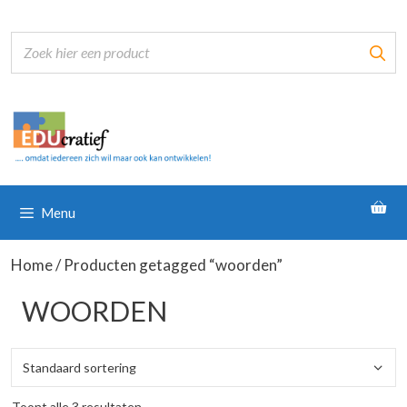
Ga
naar
de
inhoud
Menu
Home
/ Producten getagged “woorden”
WOORDEN
Toont alle 3 resultaten