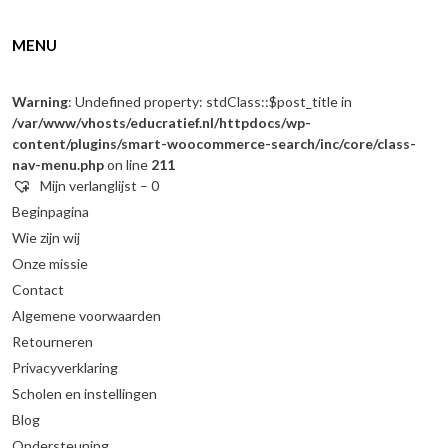
MENU
Warning
: Undefined property: stdClass::$post_title in
/var/www/vhosts/educratief.nl/httpdocs/wp-
content/plugins/smart-woocommerce-search/inc/core/class-
nav-menu.php
on line
211
Mijn verlanglijst –
0
Beginpagina
Wie zijn wij
Onze missie
Contact
Algemene voorwaarden
Retourneren
Privacyverklaring
Scholen en instellingen
Blog
Ondersteuning