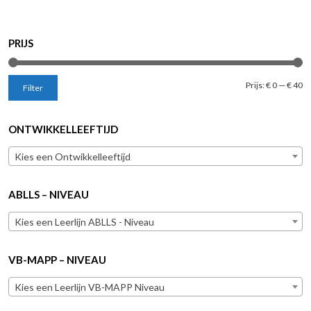
PRIJS
Mi
M
Prijs:
€ 0
—
€ 40
Filter
pr
pr
ONTWIKKELLEEFTIJD
Kies een Ontwikkelleeftijd
ABLLS – NIVEAU
Kies een Leerlijn ABLLS - Niveau
VB-MAPP – NIVEAU
Kies een Leerlijn VB-MAPP Niveau