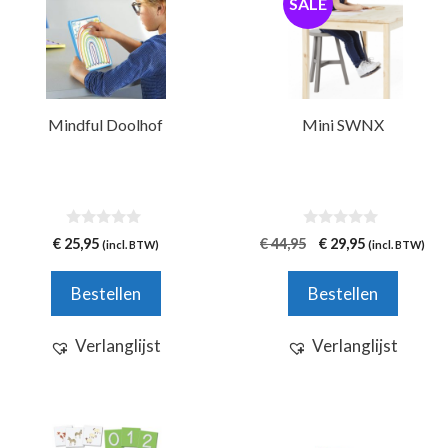
SALE
Mindful Doolhof
Mini SWNX
0
0
Oorspronkelijke
Huidige
€
25,95
€
44,95
€
29,95
(incl. BTW)
(incl. BTW)
v
v
prijs
prijs
a
a
n
n
was:
is:
Bestellen
Bestellen
5
5
€ 44,95.
€ 29,95.
Verlanglijst
Verlanglijst