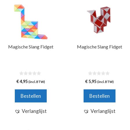
Dit
product
heeft
meerdere
variaties.
Deze
Magische Slang Fidget
Magische Slang Fidget
optie
kan
gekozen
worden
0
0
op
€
4,95
€
5,95
(incl. BTW)
(incl. BTW)
v
v
de
a
a
n
n
productpagina
Bestellen
Bestellen
5
5
Verlanglijst
Verlanglijst