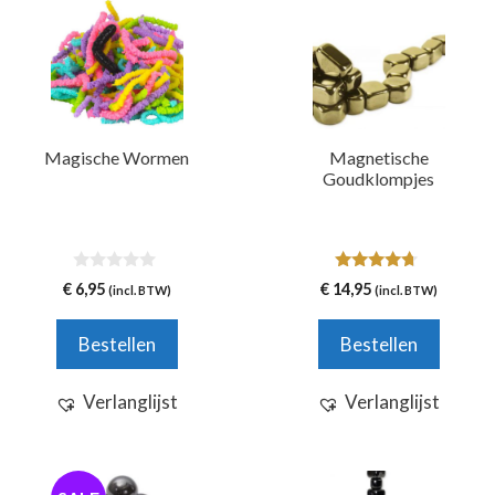
Magische Wormen
Magnetische
Goudklompjes
0
4.50
€
6,95
€
14,95
(incl. BTW)
(incl. BTW)
v
van 5
a
n
Bestellen
Bestellen
5
Verlanglijst
Verlanglijst