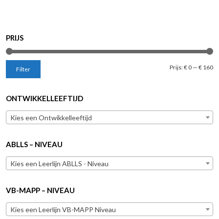
PRIJS
Mi
M
Prijs:
€ 0
—
€ 160
Filter
pr
pr
ONTWIKKELLEEFTIJD
Kies een Ontwikkelleeftijd
ABLLS – NIVEAU
Kies een Leerlijn ABLLS - Niveau
VB-MAPP – NIVEAU
Kies een Leerlijn VB-MAPP Niveau