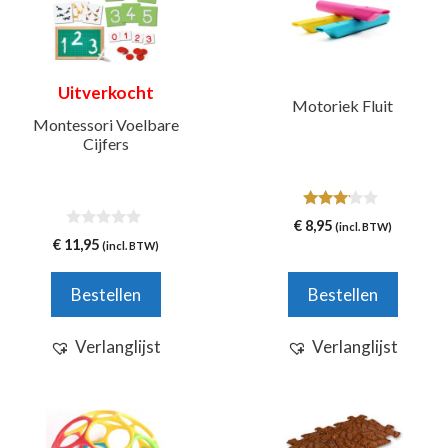
Uitverkocht
Motoriek Fluit
Montessori Voelbare
Cijfers
3.00
€
8,95
(incl. BTW)
van 5
0
€
11,95
(incl. BTW)
v
a
n
Bestellen
Bestellen
5
Verlanglijst
Verlanglijst