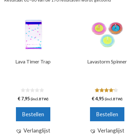
Dit
product
heeft
meerdere
variaties.
Deze
Lava Timer Trap
Lavastorm Spinner
optie
kan
gekozen
worden
0
4.00
op
€
7,95
€
4,95
(incl. BTW)
(incl. BTW)
v
van 5
de
a
n
productpagina
Bestellen
Bestellen
5
Verlanglijst
Verlanglijst