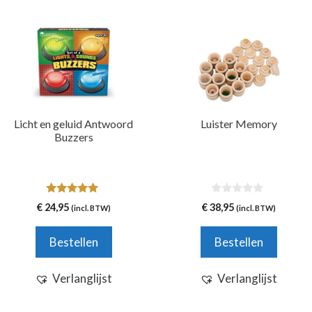
Licht en geluid Antwoord
Luister Memory
Buzzers
5.00
0
€
24,95
€
38,95
(incl. BTW)
(incl. BTW)
van 5
v
a
n
Bestellen
Bestellen
5
Verlanglijst
Verlanglijst