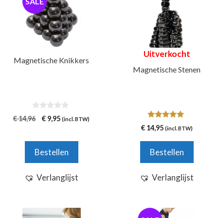
SALE
Uitverkocht
Magnetische Knikkers
Magnetische Stenen
0
Oorspronkelijke
Huidige
€
14,96
€
9,95
(incl. BTW)
v
5.00
€
14,95
prijs
prijs
(incl. BTW)
a
van 5
n
was:
is:
5
€ 14,96.
€ 9,95.
Bestellen
Bestellen
Verlanglijst
Verlanglijst