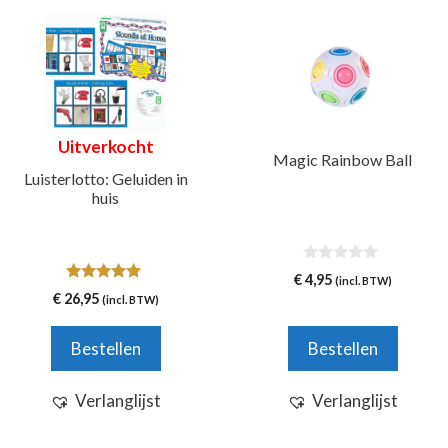
Uitverkocht
Magic Rainbow Ball
Luisterlotto: Geluiden in
huis
0
€
4,95
(incl. BTW)
v
5.00
€
26,95
(incl. BTW)
a
van 5
n
5
Bestellen
Bestellen
Verlanglijst
Verlanglijst