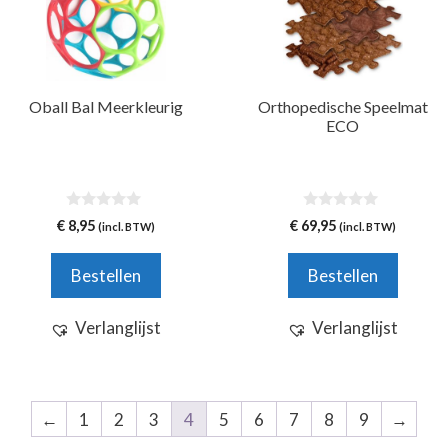
Oball Bal Meerkleurig
Orthopedische Speelmat
ECO
0
0
€
8,95
€
69,95
(incl. BTW)
(incl. BTW)
v
v
a
a
n
n
Bestellen
Bestellen
5
5
Verlanglijst
Verlanglijst
←
1
2
3
4
5
6
7
8
9
→