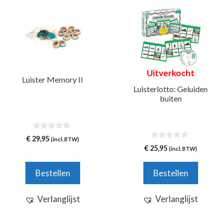
Uitverkocht
Luister Memory II
Luisterlotto: Geluiden
buiten
0
€
29,95
(incl. BTW)
v
0
€
25,95
(incl. BTW)
a
v
n
a
5
n
Bestellen
Bestellen
5
Verlanglijst
Verlanglijst